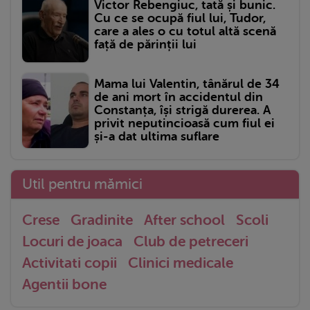
Victor Rebengiuc, tată și bunic.
Cu ce se ocupă fiul lui, Tudor,
care a ales o cu totul altă scenă
față de părinții lui
Mama lui Valentin, tânărul de 34
de ani mort în accidentul din
Constanța, își strigă durerea. A
privit neputincioasă cum fiul ei
și-a dat ultima suflare
Util pentru mămici
Crese
Gradinite
After school
Scoli
Locuri de joaca
Club de petreceri
Activitati copii
Clinici medicale
Agentii bone