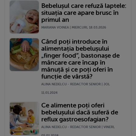
Bebelușul care refuză laptele:
situația care apare brusc în
primul an
MARIANA VOINEA | MIERCURI, 18.03.2026
Când poți introduce în
alimentația bebelușului
„finger food”, bastonașe de
mâncare care încap în
mânuță și ce poți oferi în
funcție de vârstă?
ALINA NEDELCU - REDACTOR SENIOR | JOI,
11.01.2024
Ce alimente poți oferi
bebelușului dacă suferă de
reflux gastroesofagian?
ALINA NEDELCU - REDACTOR SENIOR | VINERI,
05.01.2024