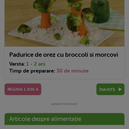
Padurice de orez cu broccoli si morcovi
Varsta:
1 - 2 ani
Timp de preparare:
30 de minute
PAGINA
1
DIN
4
ÎNAINTE
Articole despre alimentație