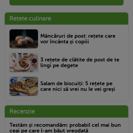
Rețete culinare
Mâncăruri de post: rețete care
vor încânta și copiii
3 rețete de clătite de post de te
lingi pe degete
Salam de biscuiți: 5 rețete pe
care nici să vrei nu le vei greși
Recenzie
Testăm și recomandăm: probabil cel mai bun
ceai pe care l-am băut vreodată