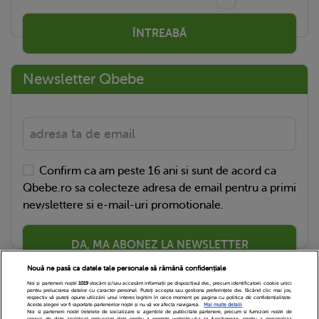
ÎNTREABĂ
Newsletter Qbebe
Confirm ca am peste 16 ani si sunt de acord ca
Qbebe.ro sa colecteze adresa de email pentru a primi
newslettere si e-mail-uri promotionale.
DA, MA ABONEZ LA NEWSLETTER
Nouă ne pasă ca datele tale personale să rămână confidențiale
Noi și partenerii noștri
1019
stocăm și/sau accesăm informații pe dispozitivul dvs., precum identificatorii cookie unici
pentru prelucrarea datelor cu caracter personal. Puteți accepta sau gestiona preferințele dvs. făcând clic mai jos,
respectiv vă puteți opune utilizării unui interes legitim în orice moment pe pagina cu politica de confidențialitate.
Aceste alegeri vor fi raportate partenerilor noștri și nu vă vor afecta navigarea.
Mai multe detalii
Noi si partenerii nostri (retelele de socializare si agentiile de publicitate partenere, precum si furnizorii nostri de
servicii de date analitice) prelucram date pentru a permite website-ului sa functioneze, pentru a personaliza