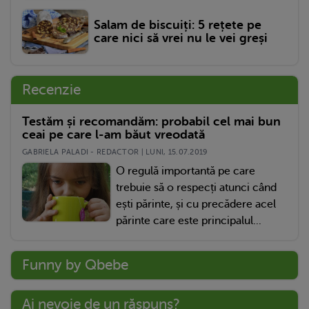
Salam de biscuiți: 5 rețete pe
care nici să vrei nu le vei greși
Recenzie
Testăm și recomandăm: probabil cel mai bun
ceai pe care l-am băut vreodată
GABRIELA PALADI - REDACTOR | LUNI, 15.07.2019
O regulă importantă pe care
trebuie să o respecți atunci când
ești părinte, și cu precădere acel
părinte care este principalul...
Funny by Qbebe
Ai nevoie de un răspuns?