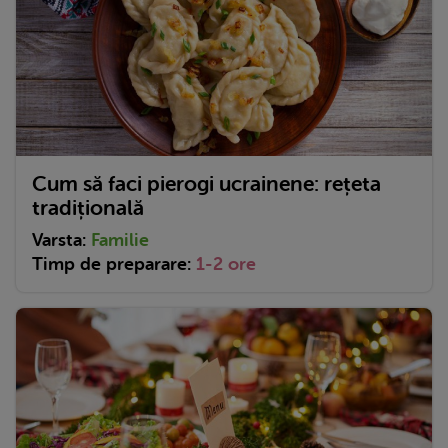
Cum să faci pierogi ucrainene: rețeta
tradițională
Varsta:
Familie
Timp de preparare:
1-2 ore