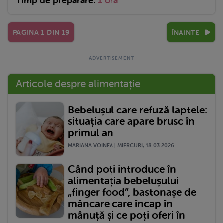
Timp de preparare:
1 ora
PAGINA
1
DIN
19
ÎNAINTE
Articole despre alimentație
Bebelușul care refuză laptele:
situația care apare brusc în
primul an
MARIANA VOINEA | MIERCURI, 18.03.2026
Când poți introduce în
alimentația bebelușului
„finger food”, bastonașe de
mâncare care încap în
mânuță și ce poți oferi în