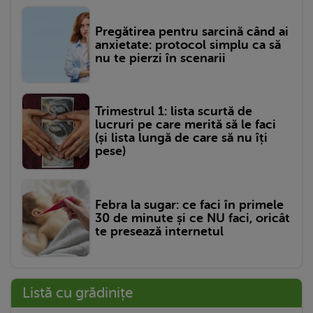
Pregătirea pentru sarcină când ai
anxietate: protocol simplu ca să
nu te pierzi în scenarii
Trimestrul 1: lista scurtă de
lucruri pe care merită să le faci
(și lista lungă de care să nu îți
pese)
Febra la sugar: ce faci în primele
30 de minute și ce NU faci, oricât
te presează internetul
Listă cu grădinițe