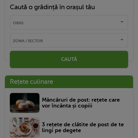
Caută o grădință în orașul tău
CAUTĂ
Rețete culinare
Mâncăruri de post: rețete care
vor încânta și copiii
3 rețete de clătite de post de te
lingi pe degete