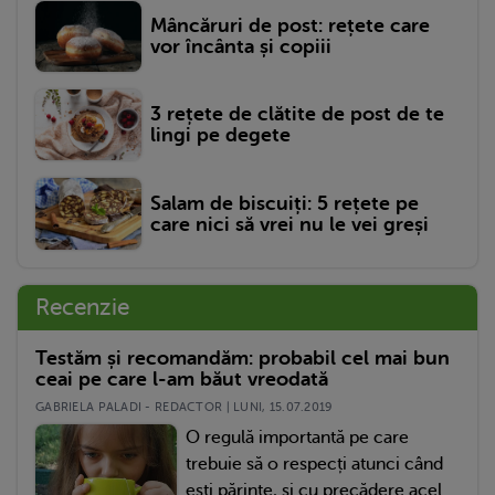
Mâncăruri de post: rețete care
vor încânta și copiii
3 rețete de clătite de post de te
lingi pe degete
Salam de biscuiți: 5 rețete pe
care nici să vrei nu le vei greși
Recenzie
Testăm și recomandăm: probabil cel mai bun
ceai pe care l-am băut vreodată
GABRIELA PALADI - REDACTOR | LUNI, 15.07.2019
O regulă importantă pe care
trebuie să o respecți atunci când
ești părinte, și cu precădere acel