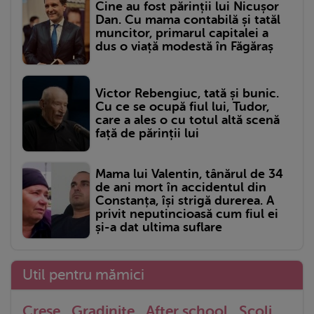
Cine au fost părinții lui Nicușor
Dan. Cu mama contabilă și tatăl
muncitor, primarul capitalei a
dus o viață modestă în Făgăraș
Victor Rebengiuc, tată și bunic.
Cu ce se ocupă fiul lui, Tudor,
care a ales o cu totul altă scenă
față de părinții lui
Mama lui Valentin, tânărul de 34
de ani mort în accidentul din
Constanța, își strigă durerea. A
privit neputincioasă cum fiul ei
și-a dat ultima suflare
Util pentru mămici
Crese
Gradinite
After school
Scoli