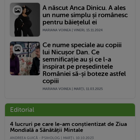
A născut Anca Dinicu. A ales
un nume simplu și românesc
pentru băiețelul ei
MARIANA VOINEA | VINERI, 15.11.2024
Ce nume speciale au copiii
lui Nicușor Dan. Ce
semnificație au și ce l-a
inspirat pe președintele
României să-și boteze astfel
copiii
MARIANA VOINEA | MARŢI, 11.03.2025
Editorial
4 lucruri pe care le-am conștientizat de Ziua
Mondială a Sănătății Mintale
ANDREEA GUICĂ - PSIHOLOG | MARŢI, 10.10.2023