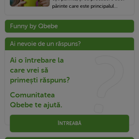
părinte care este principalul...
Funny by Qbebe
Ai nevoie de un răspuns?
Ai o întrebare la
care vrei să
primești răspuns?
Comunitatea
Qbebe te ajută.
ÎNTREABĂ