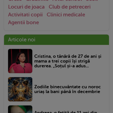
Locuri de joaca
Club de petreceri
Activitati copii
Clinici medicale
Agentii bone
Articole noi
Cristina, o tânără de 27 de ani și
mama a trei copii își strigă
durerea. „Soțul și-a adus...
Zodiile binecuvântate cu noroc
uriaș la bani până în decembrie
Andreea, o fetiță de 11 ani din