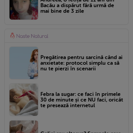
Bacău a dispărut fără urmă de
mai bine de 3 zile
Pregătirea pentru sarcină când ai
anxietate: protocol simplu ca să
nu te pierzi în scenarii
Febra la sugar: ce faci în primele
30 de minute și ce NU faci, oricât
te presează internetul