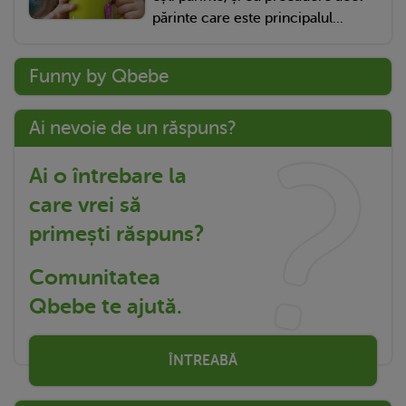
părinte care este principalul...
Funny by Qbebe
Ai nevoie de un răspuns?
Ai o întrebare la
care vrei să
primești răspuns?
Comunitatea
Qbebe te ajută.
ÎNTREABĂ