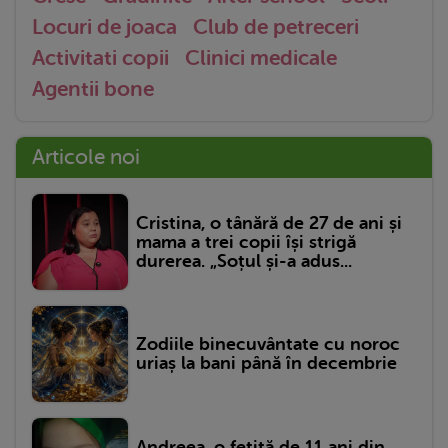
Locuri de joaca
Club de petreceri
Activitati copii
Clinici medicale
Agentii bone
Articole noi
Cristina, o tânără de 27 de ani și
mama a trei copii își strigă
durerea. „Soțul și-a adus...
Zodiile binecuvântate cu noroc
uriaș la bani până în decembrie
Andreea, o fetiță de 11 ani din