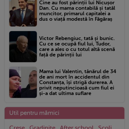
Cine au fost părinții lui Nicușor
Dan. Cu mama contabilă și tatăl
muncitor, primarul capitalei a
dus o viață modestă în Făgăraș
Victor Rebengiuc, tată și bunic.
Cu ce se ocupă fiul lui, Tudor,
care a ales o cu totul altă scenă
față de părinții lui
Mama lui Valentin, tânărul de 34
de ani mort în accidentul din
Constanța, își strigă durerea. A
privit neputincioasă cum fiul ei
și-a dat ultima suflare
Util pentru mămici
Crese
Gradinite
After school
Scoli