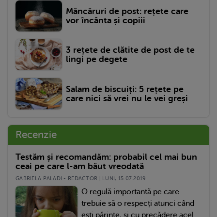
Mâncăruri de post: rețete care
vor încânta și copiii
3 rețete de clătite de post de te
lingi pe degete
Salam de biscuiți: 5 rețete pe
care nici să vrei nu le vei greși
Recenzie
Testăm și recomandăm: probabil cel mai bun
ceai pe care l-am băut vreodată
GABRIELA PALADI - REDACTOR | LUNI, 15.07.2019
O regulă importantă pe care
trebuie să o respecți atunci când
ești părinte, și cu precădere acel