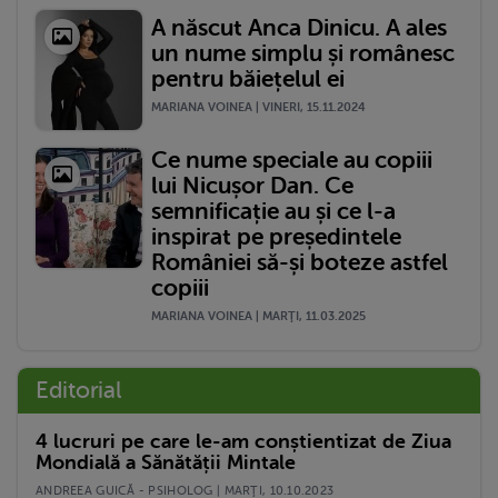
A născut Anca Dinicu. A ales
un nume simplu și românesc
pentru băiețelul ei
MARIANA VOINEA | VINERI, 15.11.2024
Ce nume speciale au copiii
lui Nicușor Dan. Ce
semnificație au și ce l-a
inspirat pe președintele
României să-și boteze astfel
copiii
MARIANA VOINEA | MARŢI, 11.03.2025
Editorial
4 lucruri pe care le-am conștientizat de Ziua
Mondială a Sănătății Mintale
ANDREEA GUICĂ - PSIHOLOG | MARŢI, 10.10.2023