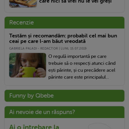
care nici să vrei nu le vei greși
Recenzie
Testăm și recomandăm: probabil cel mai bun
ceai pe care l-am băut vreodată
GABRIELA PALADI - REDACTOR | LUNI, 15.07.2019
O regulă importantă pe care
trebuie să o respecți atunci când
ești părinte, și cu precădere acel
părinte care este principalul...
Funny by Qbebe
Ai nevoie de un răspuns?
Ai o întrebare la