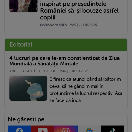
inspirat pe președintele
României să-și boteze astfel
copiii
MARIANA VOINEA | MARŢI, 11.03.2025
Editorial
4 lucruri pe care le-am conștientizat de Ziua
Mondială a Sănătății Mintale
ANDREEA GUICĂ - PSIHOLOG | MARŢI, 10.10.2023
E firesc ca atunci când sărbătorim
ceva, să ne gândim mai în
profunzime la lucrul respectiv. Așa
se face că încă...
Ne găsești pe