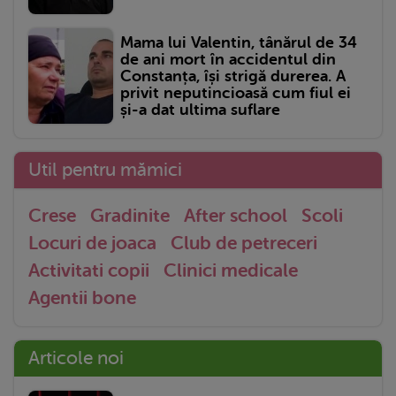
Mama lui Valentin, tânărul de 34
de ani mort în accidentul din
Constanța, își strigă durerea. A
privit neputincioasă cum fiul ei
și-a dat ultima suflare
Util pentru mămici
Crese
Gradinite
After school
Scoli
Locuri de joaca
Club de petreceri
Activitati copii
Clinici medicale
Agentii bone
Articole noi