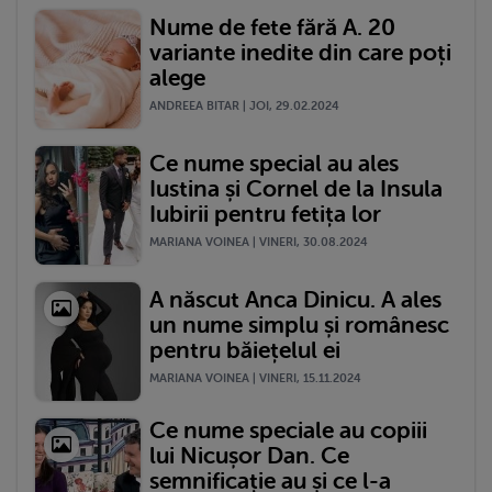
Nume de fete fără A. 20
variante inedite din care poți
alege
ANDREEA BITAR | JOI, 29.02.2024
Ce nume special au ales
Iustina și Cornel de la Insula
Iubirii pentru fetița lor
MARIANA VOINEA | VINERI, 30.08.2024
A născut Anca Dinicu. A ales
un nume simplu și românesc
pentru băiețelul ei
MARIANA VOINEA | VINERI, 15.11.2024
Ce nume speciale au copiii
lui Nicușor Dan. Ce
semnificație au și ce l-a