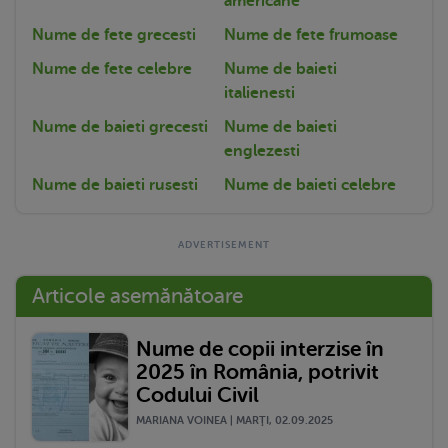
americane
Nume de fete grecesti
Nume de fete frumoase
Nume de fete celebre
Nume de baieti
italienesti
Nume de baieti grecesti
Nume de baieti
englezesti
Nume de baieti rusesti
Nume de baieti celebre
Articole asemănătoare
Nume de copii interzise în
2025 în România, potrivit
Codului Civil
MARIANA VOINEA | MARŢI, 02.09.2025