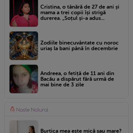
Cristina, o tânără de 27 de ani și
mama a trei copii își strigă
durerea. „Soțul și-a adus...
Zodiile binecuvântate cu noroc
uriaș la bani până în decembrie
Andreea, o fetiță de 11 ani din
Bacău a dispărut fără urmă de
mai bine de 3 zile
Burtica mea este mică sau mare?