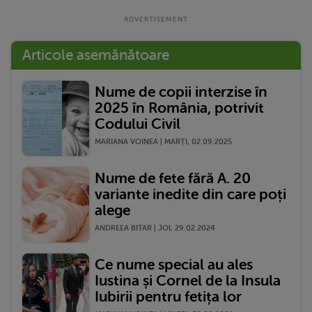
Articole asemănătoare
Nume de copii interzise în
2025 în România, potrivit
Codului Civil
MARIANA VOINEA | MARŢI, 02.09.2025
Nume de fete fără A. 20
variante inedite din care poți
alege
ANDREEA BITAR | JOI, 29.02.2024
Ce nume special au ales
Iustina și Cornel de la Insula
Iubirii pentru fetița lor