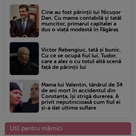
Cine au fost părinții lui Nicușor
Dan. Cu mama contabilă și tatăl
muncitor, primarul capitalei a
dus o viață modestă în Făgăraș
Victor Rebengiuc, tată și bunic.
Cu ce se ocupă fiul lui, Tudor,
care a ales o cu totul altă scenă
față de părinții lui
Mama lui Valentin, tânărul de 34
de ani mort în accidentul din
Constanța, își strigă durerea. A
privit neputincioasă cum fiul ei
și-a dat ultima suflare
Util pentru mămici