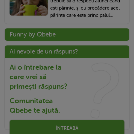
trebuie să o respecți atunci când
ești părinte, și cu precădere acel
părinte care este principalul...
Funny by Qbebe
Ai nevoie de un răspuns?
Ai o întrebare la
care vrei să
primești răspuns?
Comunitatea
Qbebe te ajută.
ÎNTREABĂ