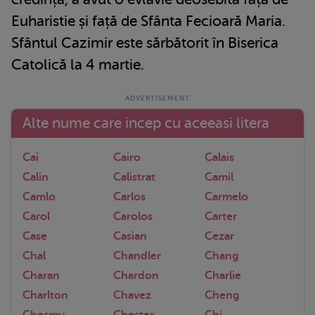
Euharistie și față de Sfânta Fecioară Maria.
Sfântul Cazimir este sărbătorit în Biserica
Catolică la 4 martie.
Alte nume care incep cu aceeasi litera
Cai
Cairo
Calais
Calin
Calistrat
Camil
Camlo
Carlos
Carmelo
Carol
Carolos
Carter
Case
Casian
Cezar
Chal
Chandler
Chang
Charan
Chardon
Charlie
Charlton
Chavez
Cheng
Chesmu
Chester
Chi