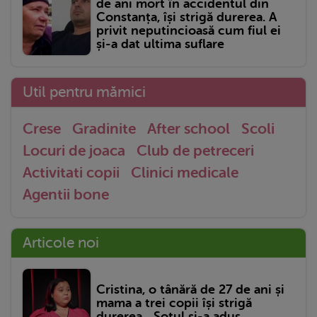
de ani mort în accidentul din
Constanța, își strigă durerea. A
privit neputincioasă cum fiul ei
și-a dat ultima suflare
Util pentru mămici
Crese
Gradinite
After school
Scoli
Locuri de joaca
Club de petreceri
Activitati copii
Clinici medicale
Agentii bone
Articole noi
Cristina, o tânără de 27 de ani și
mama a trei copii își strigă
durerea. „Soțul și-a adus...