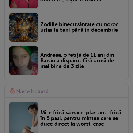
Zodiile binecuvântate cu noroc
uriaș la bani până în decembrie
Andreea, o fetiță de 11 ani din
Bacău a dispărut fără urmă de
mai bine de 3 zile
Mi-e frică să nasc: plan anti-frică
în 5 pași, pentru mintea care se
duce direct la worst-case