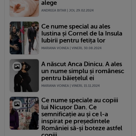
alege
ANDREEA BITAR | JOI, 29.02.2024
Ce nume special au ales
Iustina și Cornel de la Insula
Iubirii pentru fetița lor
MARIANA VOINEA | VINERI, 30.08.2024
A născut Anca Dinicu. A ales
un nume simplu și românesc
pentru băiețelul ei
MARIANA VOINEA | VINERI, 15.11.2024
Ce nume speciale au copiii
lui Nicușor Dan. Ce
semnificație au și ce l-a
inspirat pe președintele
României să-și boteze astfel
copiii