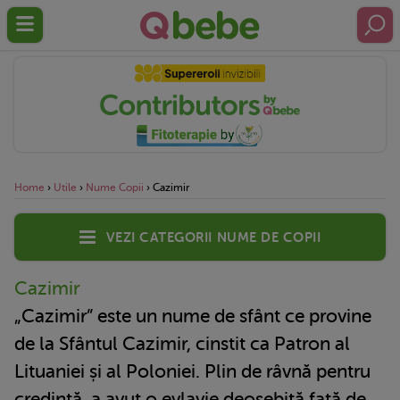
Home
›
Utile
›
Nume Copii
›
Cazimir
Vezi categorii nume de copii
Cazimir
„Cazimir” este un nume de sfânt ce provine
de la Sfântul Cazimir, cinstit ca Patron al
Lituaniei și al Poloniei. Plin de râvnă pentru
credință, a avut o evlavie deosebită față de