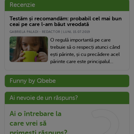
Recenzie
Testăm și recomandăm: probabil cel mai bun
ceai pe care l-am băut vreodată
GABRIELA PALADI - REDACTOR | LUNI, 15.07.2019
O regulă importantă pe care
trebuie să o respecți atunci când
ești părinte, și cu precădere acel
părinte care este principalul...
Funny by Qbebe
Ai nevoie de un răspuns?
Ai o întrebare la
care vrei să
primești răspuns?