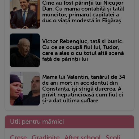
Cine au fost părinții lui Nicușor
Dan. Cu mama contabilă și tatăl
muncitor, primarul capitalei a
dus o viață modestă în Făgăraș
Victor Rebengiuc, tată și bunic.
Cu ce se ocupă fiul lui, Tudor,
care a ales o cu totul altă scenă
față de părinții lui
Mama lui Valentin, tânărul de 34
de ani mort în accidentul din
Constanța, își strigă durerea. A
privit neputincioasă cum fiul ei
și-a dat ultima suflare
Util pentru mămici
Crese
Gradinite
After school
Scoli