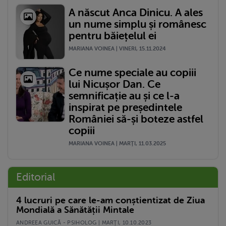
A născut Anca Dinicu. A ales
un nume simplu și românesc
pentru băiețelul ei
MARIANA VOINEA | VINERI, 15.11.2024
Ce nume speciale au copiii
lui Nicușor Dan. Ce
semnificație au și ce l-a
inspirat pe președintele
României să-și boteze astfel
copiii
MARIANA VOINEA | MARŢI, 11.03.2025
Editorial
4 lucruri pe care le-am conștientizat de Ziua
Mondială a Sănătății Mintale
ANDREEA GUICĂ - PSIHOLOG | MARŢI, 10.10.2023