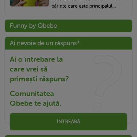
părinte care este principalul...
Funny by Qbebe
Ai nevoie de un răspuns?
Ai o întrebare la
care vrei să
primești răspuns?
Comunitatea
Qbebe te ajută.
ÎNTREABĂ