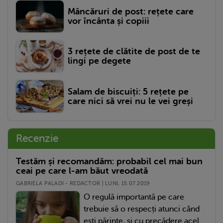
Mâncăruri de post: rețete care
vor încânta și copiii
3 rețete de clătite de post de te
lingi pe degete
Salam de biscuiți: 5 rețete pe
care nici să vrei nu le vei greși
Recenzie
Testăm și recomandăm: probabil cel mai bun
ceai pe care l-am băut vreodată
GABRIELA PALADI - REDACTOR | LUNI, 15.07.2019
O regulă importantă pe care
trebuie să o respecți atunci când
ești părinte, și cu precădere acel