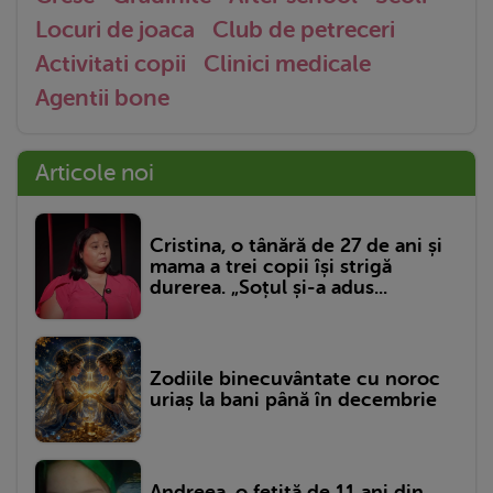
Locuri de joaca
Club de petreceri
Activitati copii
Clinici medicale
Agentii bone
Articole noi
Cristina, o tânără de 27 de ani și
mama a trei copii își strigă
durerea. „Soțul și-a adus...
Zodiile binecuvântate cu noroc
uriaș la bani până în decembrie
Andreea, o fetiță de 11 ani din