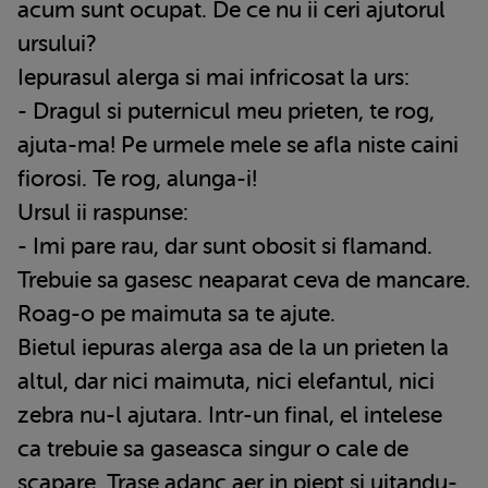
acum sunt ocupat. De ce nu ii ceri ajutorul
ursului?
Iepurasul alerga si mai infricosat la urs:
- Dragul si puternicul meu prieten, te rog,
ajuta-ma! Pe urmele mele se afla niste caini
fiorosi. Te rog, alunga-i!
Ursul ii raspunse:
- Imi pare rau, dar sunt obosit si flamand.
Trebuie sa gasesc neaparat ceva de mancare.
Roag-o pe maimuta sa te ajute.
Bietul iepuras alerga asa de la un prieten la
altul, dar nici maimuta, nici elefantul, nici
zebra nu-l ajutara. Intr-un final, el intelese
ca trebuie sa gaseasca singur o cale de
scapare. Trase adanc aer in piept si uitandu-