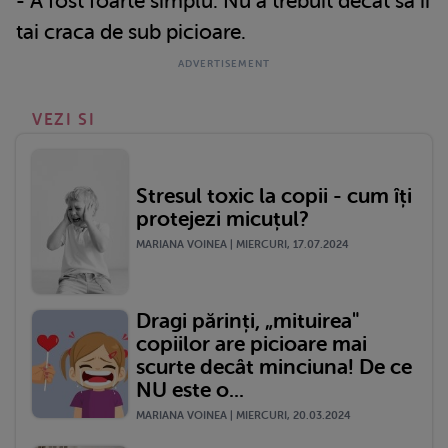
- A fost foarte simplu. Nu a trebuit decat sa ii
tai craca de sub picioare.
VEZI SI
Stresul toxic la copii - cum îți
protejezi micuțul?
MARIANA VOINEA | MIERCURI, 17.07.2024
Dragi părinți, „mituirea"
copiilor are picioare mai
scurte decât minciuna! De ce
NU este o...
MARIANA VOINEA | MIERCURI, 20.03.2024