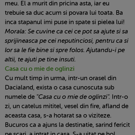
meu. El a murit din pricina asta, iar eu
trebuie sa duc acum si povara lui toata. Ba
inca stapanul imi puse in spate si pielea lui!
Morala: Se cuvine ca cei ce pot sa ajute si sa
sprijineasca pe cei neputinciosi, pentru ca si
lor sa le fie bine si spre folos. Ajutandu-i pe
altii, te ajuti pe tine insuti.
Casa cu o mie de oglinzi
Cu mult timp in urma, intr-un orasel din
Dacialand, exista o casa cunoscuta sub
numele de
"Casa cu o mie de oglinzi".
Intr-o
zi, un catelus mititel, vesel din fire, afland de
aceasta casa, s-a hotarat sa o viziteze.
Bucuros ca a ajuns la destinatie, sarind fericit
pe scari, a intrat in casa. S-a uitat pe hol