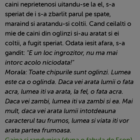
caini neprietenosi uitandu-se la el, s-a
speriat de i s-a zbarlit parul pe spate,
maraind si aratandu-si coltii. Cand ceilalti o
mie de caini din oglinzi si-au aratat si ei
coltii, a fugit speriat. Odata iesit afara, s-a
gandit:
"E un loc ingrozitor, nu ma mai
intorc acolo niciodata!"
Morala: Toate chipurile sunt oglinzi. Lumea
este ca o oglinda. Daca vei arata lumii o fata
acra, lumea iti va arata, la fel, o fata acra.
Daca vei zambi, lumea iti va zambi si ea. Mai
mult, daca vei arata lumii intotdeauna
caracterul tau frumos, lumea si viata iti vor
arata partea frumoasa.
Gaina si randunica (dupa o fabula de Esop)