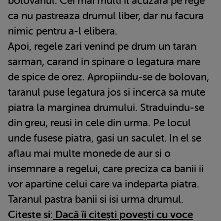
bolovanul. Cei mai multi il acuzara pe rege
ca nu pastreaza drumul liber, dar nu facura
nimic pentru a-l elibera.
Apoi, regele zari venind pe drum un taran
sarman, carand in spinare o legatura mare
de spice de orez. Apropiindu-se de bolovan,
taranul puse legatura jos si incerca sa mute
piatra la marginea drumului. Straduindu-se
din greu, reusi in cele din urma. Pe locul
unde fusese piatra, gasi un saculet. In el se
aflau mai multe monede de aur si o
insemnare a regelui, care preciza ca banii ii
vor apartine celui care va indeparta piatra.
Taranul pastra banii si isi urma drumul.
Citeste si:
Dacă îi citești povești cu voce