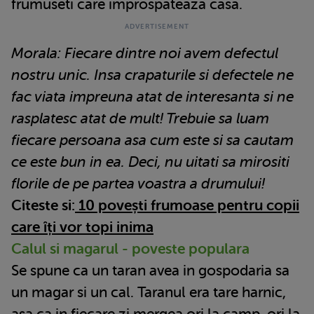
frumuseti care improspateaza casa.
Morala: Fiecare dintre noi avem defectul
nostru unic. Insa crapaturile si defectele ne
fac viata impreuna atat de interesanta si ne
rasplatesc atat de mult! Trebuie sa luam
fiecare persoana asa cum este si sa cautam
ce este bun in ea. Deci, nu uitati sa mirositi
florile de pe partea voastra a drumului!
Citeste si:
10 povești frumoase pentru copii
care îți vor topi inima
Calul si magarul - poveste populara
Se spune ca un taran avea in gospodaria sa
un magar si un cal. Taranul era tare harnic,
asa ca in fiecare zi mergea ori la camp, ori la