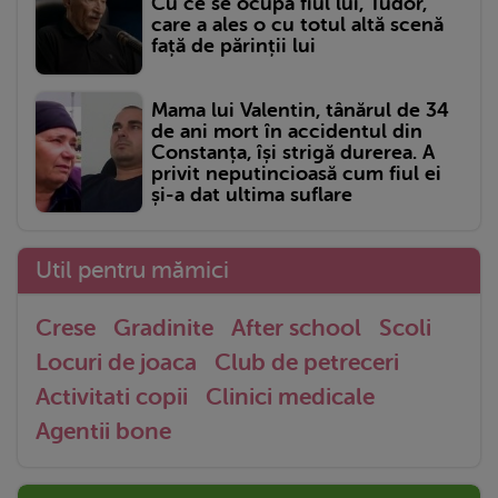
Cu ce se ocupă fiul lui, Tudor,
care a ales o cu totul altă scenă
față de părinții lui
Mama lui Valentin, tânărul de 34
de ani mort în accidentul din
Constanța, își strigă durerea. A
privit neputincioasă cum fiul ei
și-a dat ultima suflare
Util pentru mămici
Crese
Gradinite
After school
Scoli
Locuri de joaca
Club de petreceri
Activitati copii
Clinici medicale
Agentii bone