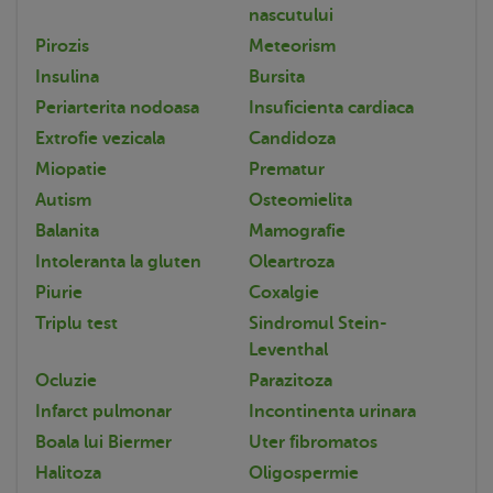
nascutului
Pirozis
Meteorism
Insulina
Bursita
Periarterita nodoasa
Insuficienta cardiaca
Extrofie vezicala
Candidoza
Miopatie
Prematur
Autism
Osteomielita
Balanita
Mamografie
Intoleranta la gluten
Oleartroza
Piurie
Coxalgie
Triplu test
Sindromul Stein-
Leventhal
Ocluzie
Parazitoza
Infarct pulmonar
Incontinenta urinara
Boala lui Biermer
Uter fibromatos
Halitoza
Oligospermie