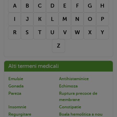
A
B
C
D
E
F
G
H
I
J
K
L
M
N
O
P
R
S
T
U
V
W
X
Y
Z
Alti termeni medicali
Emulsie
Antihistaminice
Gonada
Echimoza
Pareza
Ruptura precoce de
membrane
Insomnie
Constipatie
Regurgitare
Boala hemolitica a nou