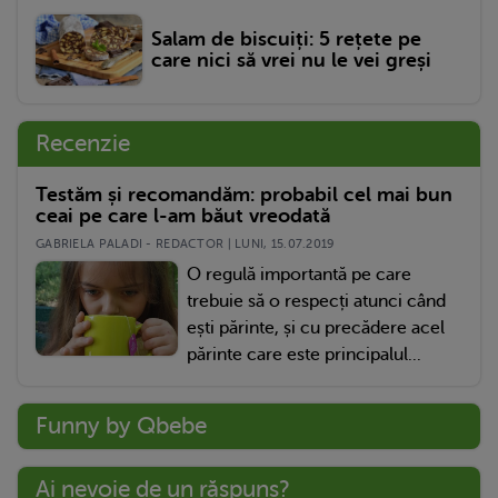
Salam de biscuiți: 5 rețete pe
care nici să vrei nu le vei greși
Recenzie
Testăm și recomandăm: probabil cel mai bun
ceai pe care l-am băut vreodată
GABRIELA PALADI - REDACTOR | LUNI, 15.07.2019
O regulă importantă pe care
trebuie să o respecți atunci când
ești părinte, și cu precădere acel
părinte care este principalul...
Funny by Qbebe
Ai nevoie de un răspuns?