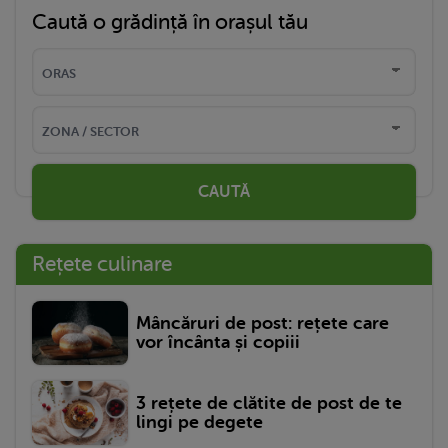
Caută o grădință în orașul tău
CAUTĂ
Rețete culinare
Mâncăruri de post: rețete care
vor încânta și copiii
3 rețete de clătite de post de te
lingi pe degete