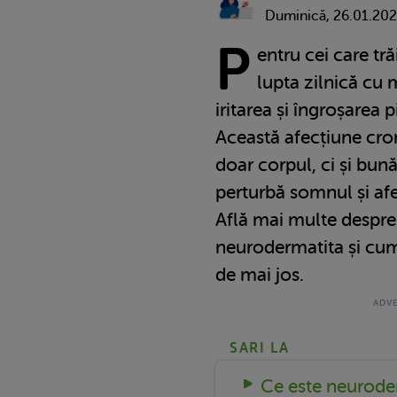
Duminică, 26.01.20
P
entru cei care tr
lupta zilnică cu
iritarea și îngroșarea p
Această afecțiune cron
doar corpul, ci și bun
perturbă somnul și afe
Află mai multe despr
neurodermatita și cum 
de mai jos.
SARI LA
Ce este neurode