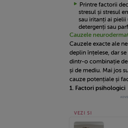
Printre factorii d
stresul și stresul 
sau iritanți ai pieli
detergenți sau par
Cauzele neurodermat
Cauzele exacte ale ne
deplin înțelese, dar s
dintr-o combinație de f
și de mediu. Mai jos s
cauze potențiale și fac
1. Factori psihologici
VEZI SI