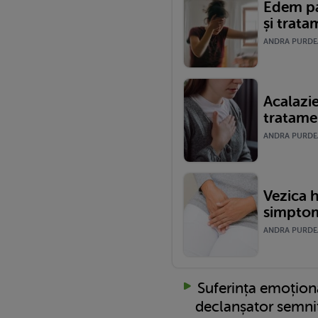
Edem pa
și trat
ANDRA PURDEA 
Acalazi
tratame
ANDRA PURDEA 
Vezica h
simptom
ANDRA PURDEA
Suferința emoționa
declanșator semnif