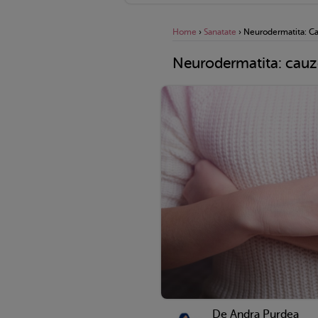
Home
›
Sanatate
›
Neurodermatita: C
Neurodermatita: cauz
De
Andra Purdea