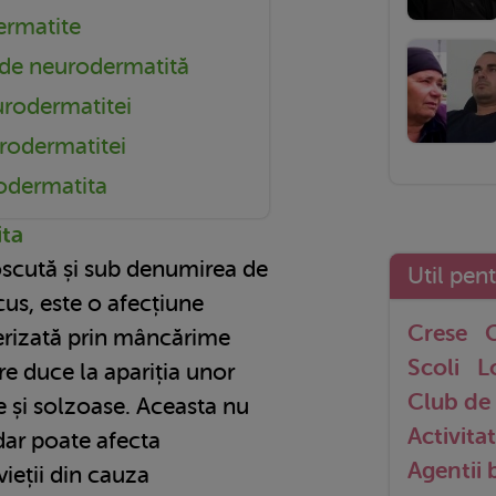
ermatite
 de neurodermatită
urodermatitei
rodermatitei
odermatita
ita
scută și sub denumirea de
Util pen
us, este o afecțiune
Crese
G
terizată prin mâncărime
Scoli
L
re duce la apariția unor
Club de 
e și solzoase. Aceasta nu
Activitat
 dar poate afecta
Agentii
vieții din cauza