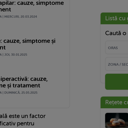
pilar: cauze, simptome
ament
Listă cu 
| MIERCURI, 20.03.2024
Caută o 
e: cauze, simptome și
nt
| JOI, 30.01.2025
iperactivă: cauze,
e și tratament
 | DUMINICĂ, 25.05.2025
Rețete c
lă este un factor
icativ pentru