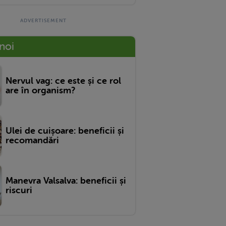
 noi
Nervul vag: ce este și ce rol
are în organism?
Ulei de cuișoare: beneficii și
recomandări
Manevra Valsalva: beneficii și
riscuri