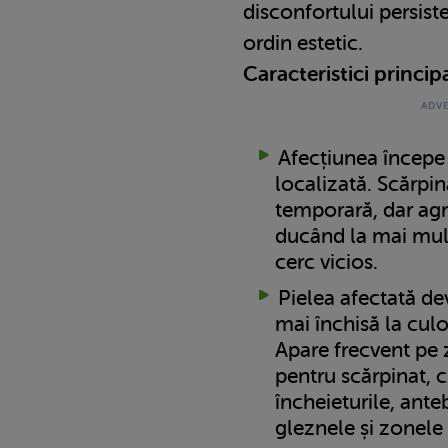
disconfortului persist
ordin estetic.
Caracteristici princip
Afecțiunea încep
localizată. Scărpin
temporară, dar ag
ducând la mai mult
cerc vicios.
Pielea afectată dev
mai închisă la culo
Apare frecvent pe 
pentru scărpinat, c
încheieturile, ante
gleznele și zonele 