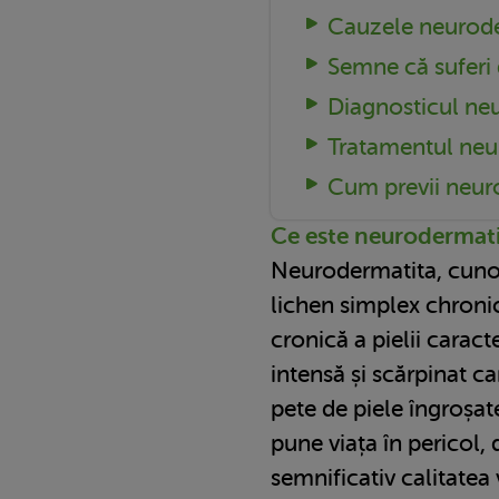
Cauzele neurod
Semne că suferi
Diagnosticul ne
Tratamentul neu
Cum previi neur
Ce este neurodermat
Neurodermatita, cuno
lichen simplex chronic
cronică a pielii carac
intensă și scărpinat ca
pete de piele îngroșat
pune viața în pericol,
semnificativ calitatea 