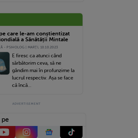
 pe care le-am conștientizat
ondială a Sănătății Mintale
 - PSIHOLOG | MARŢI, 10.10.2023
E firesc ca atunci când
sărbătorim ceva, să ne
gândim mai în profunzime la
lucrul respectiv. Așa se face
că încă...
 pe