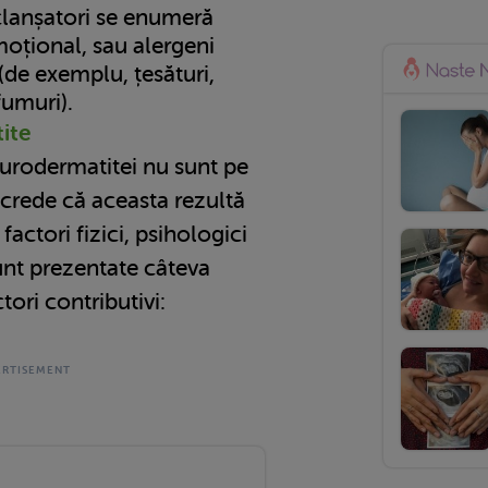
eclanșatori se enumeră
emoțional, sau alergeni
i (de exemplu, țesături,
fumuri).
ite
urodermatitei nu sunt pe
e crede că aceasta rezultă
actori fizici, psihologici
unt prezentate câteva
tori contributivi: