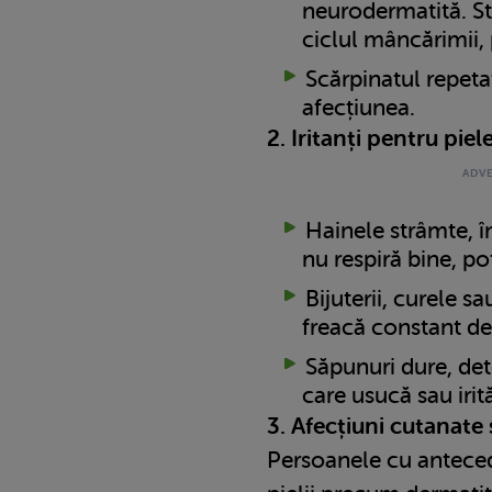
neurodermatită. St
ciclul mâncărimii,
Scărpinatul repeta
afecțiunea.
2. Iritanți pentru piel
Hainele strâmte, în
nu respiră bine, pot
Bijuterii, curele sa
freacă constant de
Săpunuri dure, det
care usucă sau irit
3. Afecțiuni cutanate
Persoanele cu anteced