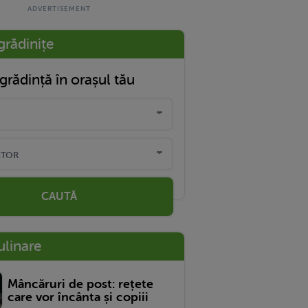
grădinițe
grădință în orașul tău
CAUTĂ
ulinare
Mâncăruri de post: rețete
care vor încânta și copiii