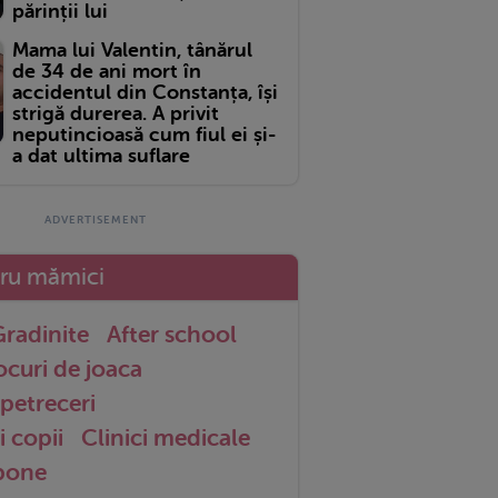
părinții lui
Mama lui Valentin, tânărul
de 34 de ani mort în
accidentul din Constanța, își
strigă durerea. A privit
neputincioasă cum fiul ei și-
a dat ultima suflare
tru mămici
radinite
After school
ocuri de joaca
petreceri
i copii
Clinici medicale
 bone