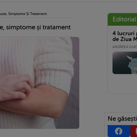
auze, Simptome Și Tratament
Editorial
e, simptome și tratament
4 lucruri
de Ziua M
ANDREEA GUICĂ
Ne găsești