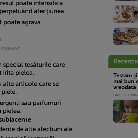
resul poate intensifica
 perpetuând afecțiunea.
t poate agrava
e
Recenzi
 special țesăturile care
 irita pielea.
Testăm și
mai bun c
u alte articole care se
vreodată
 piele.
GABRIELA PALA
ergenți sau parfumuri
ă pielea.
 subiacente
ente de alte afecțiuni ale