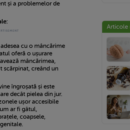
ent și a problemelor de
ale:
Articole
e adesea cu o mâncărime
atul oferă o ușurare
ravează mâncărimea,
 scărpinat, creând un
ine îngroșată și este
are decât pielea din jur.
zonele ușor accesibile
um ar fi gâtul,
brațele, coapsele,
genitale.