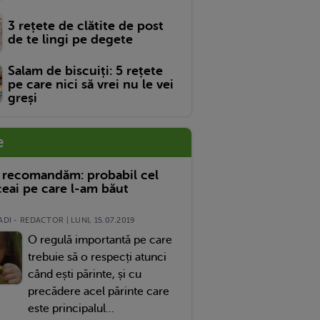
3 rețete de clătite de post
de te lingi pe degete
Salam de biscuiți: 5 rețete
pe care nici să vrei nu le vei
greși
e
 recomandăm: probabil cel
eai pe care l-am băut
DI - REDACTOR | LUNI, 15.07.2019
O regulă importantă pe care
trebuie să o respecți atunci
când ești părinte, și cu
precădere acel părinte care
este principalul...