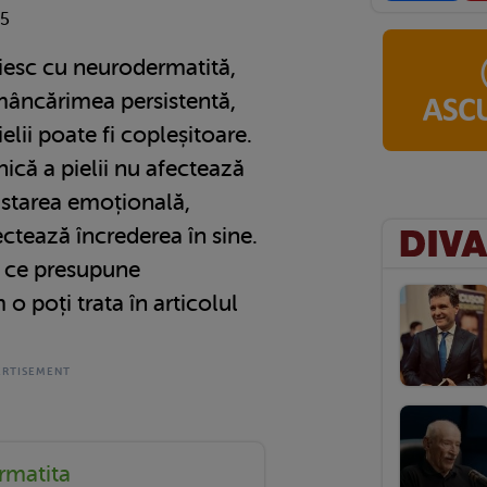
25
ăiesc cu neurodermatită,
 mâncărimea persistentă,
ielii poate fi copleșitoare.
ică a pielii nu afectează
ăstarea emoțională,
ctează încrederea în sine.
e ce presupune
o poți trata în articolul
rmatita