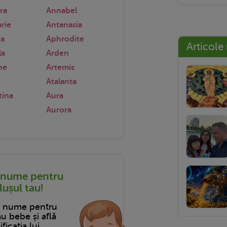
ra
Annabel
rie
Antanasia
ia
Aphrodite
Articole
la
Arden
he
Artemis
Atalanta
tina
Aura
Aurora
 nume pentru
ușul tau!
n nume pentru
tău bebe și află
ficația lui.