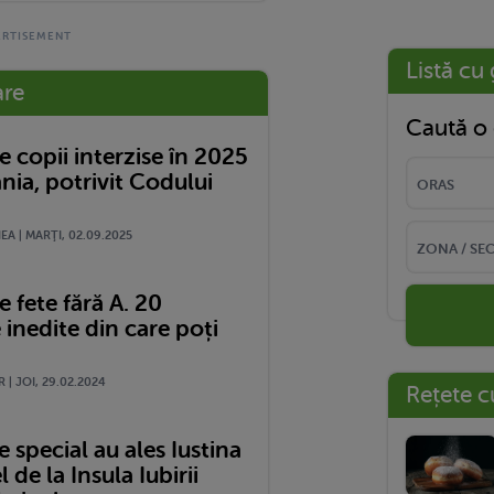
Listă cu 
are
Caută o 
 copii interzise în 2025
nia, potrivit Codului
A | MARŢI, 02.09.2025
 fete fără A. 20
 inedite din care poți
 | JOI, 29.02.2024
Rețete c
special au ales Iustina
l de la Insula Iubirii