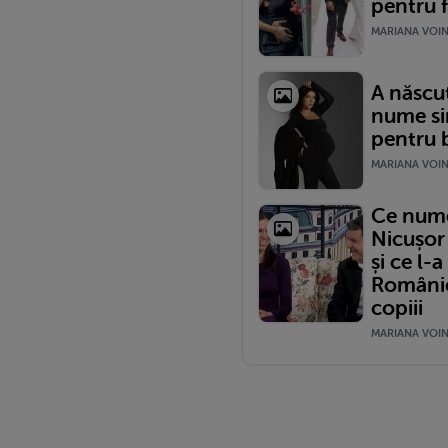
pentru f
MARIANA VOINE
A născut
nume si
pentru b
MARIANA VOINE
Ce nume 
Nicușor
și ce l-
României
copiii
MARIANA VOINE