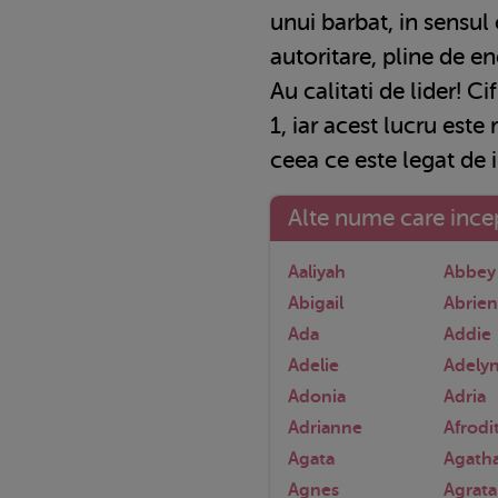
unui barbat, in sensul
autoritare, pline de en
Au calitati de lider! C
1, iar acest lucru este
ceea ce este legat de i
Alte nume care incep
Aaliyah
Abbey
Abigail
Abrie
Ada
Addie
Adelie
Adely
Adonia
Adria
Adrianne
Afrodi
Agata
Agath
Agnes
Agrata