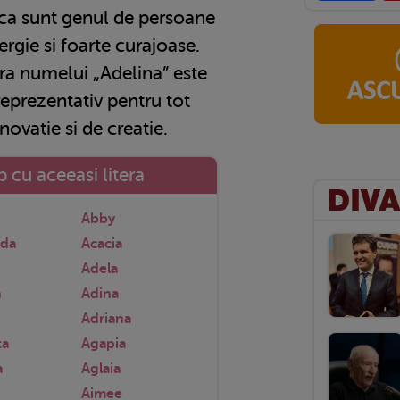
 ca sunt genul de persoane
ergie si foarte curajoase.
ifra numelui „Adelina” este
 reprezentativ pentru tot
novatie si de creatie.
 cu aceeasi litera
Abby
nda
Acacia
Adela
n
Adina
Adriana
ta
Agapia
a
Aglaia
Aimee