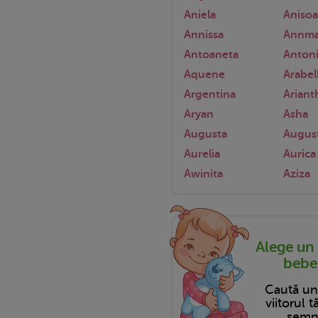
Aniela
Anisoa
Annissa
Annma
Antoaneta
Anton
Aquene
Arabel
Argentina
Ariant
Aryan
Asha
Augusta
Augus
Aurelia
Aurica
Awinita
Aziza
Alege un
bebel
Caută u
viitorul 
semni