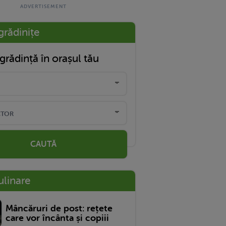
grădinițe
grădință în orașul tău
CAUTĂ
ulinare
Mâncăruri de post: rețete
care vor încânta și copiii