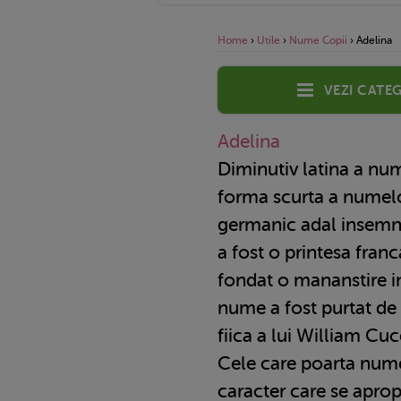
Home
›
Utile
›
Nume Copii
›
Adelina
Vezi categ
Adelina
Diminutiv latina a nu
forma scurta a numel
germanic adal insem
a fost o printesa franc
fondat o mananstire in
nume a fost purtat de
fiica a lui William Cuc
Cele care poarta nume
caracter care se aprop