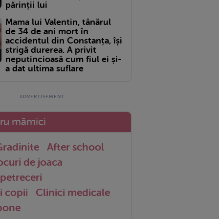
părinții lui
Mama lui Valentin, tânărul
de 34 de ani mort în
accidentul din Constanța, își
strigă durerea. A privit
neputincioasă cum fiul ei și-
a dat ultima suflare
tru mămici
radinite
After school
ocuri de joaca
petreceri
i copii
Clinici medicale
 bone