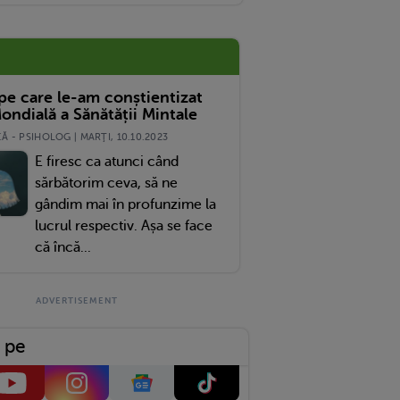
 pe care le-am conștientizat
ondială a Sănătății Mintale
 - PSIHOLOG | MARŢI, 10.10.2023
E firesc ca atunci când
sărbătorim ceva, să ne
gândim mai în profunzime la
lucrul respectiv. Așa se face
că încă...
 pe