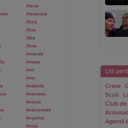
Alecia
anee
Alexandra
Alicia
Alisa
Alka
n
Alma
Amanda
lis
Amaya
a
Ami
Util pen
Amy
Crese
G
la
Anabella
cia
Anastasia
Scoli
L
Ancuta
Club de 
ea
Andromeda
Activitat
a
Angelica
Agentii
Anica