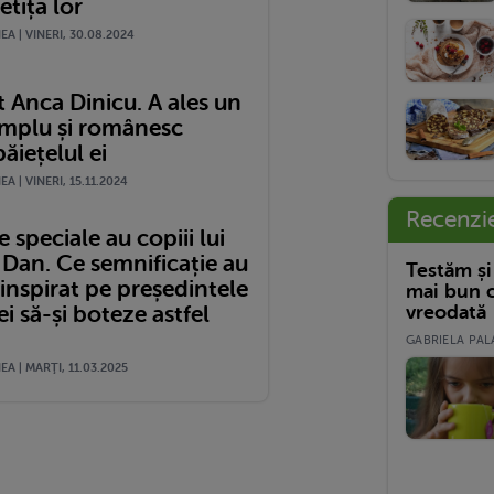
etița lor
A | VINERI, 30.08.2024
 Anca Dinicu. A ales un
mplu și românesc
ăiețelul ei
A | VINERI, 15.11.2024
Recenzi
speciale au copiii lui
 Dan. Ce semnificație au
Testăm și
a inspirat pe președintele
mai bun c
vreodată
 să-și boteze astfel
GABRIELA PALA
A | MARŢI, 11.03.2025