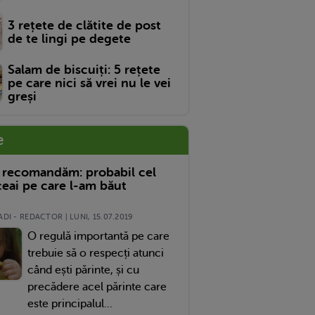
3 rețete de clătite de post
de te lingi pe degete
Salam de biscuiți: 5 rețete
pe care nici să vrei nu le vei
greși
e
 recomandăm: probabil cel
eai pe care l-am băut
DI - REDACTOR | LUNI, 15.07.2019
O regulă importantă pe care
trebuie să o respecți atunci
când ești părinte, și cu
precădere acel părinte care
este principalul...