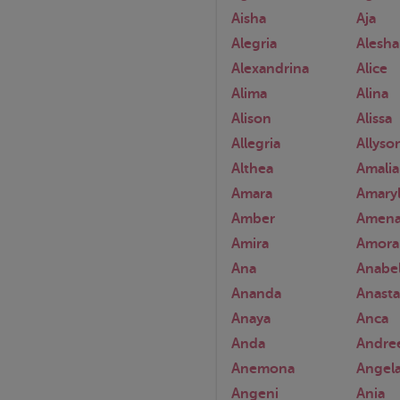
Aisha
Aja
Alegria
Alesh
Alexandrina
Alice
Alima
Alina
Alison
Alissa
Allegria
Allyso
Althea
Amalia
Amara
Amaryl
Amber
Amen
Amira
Amora
Ana
Anabe
Ananda
Anasta
Anaya
Anca
Anda
Andre
Anemona
Angel
Angeni
Ania