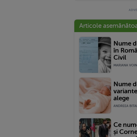
Articole asemănăto
Nume de
în Româ
Civil
MARIANA VOINE
Nume de
variante
alege
ANDREEA BITAR
Ce nume 
și Corne