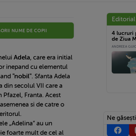
Editorial
orii nume de copii
4 lucruri
de Ziua M
ANDREEA GUICĂ
melui
Adela
, care era initial
or inepand cu elementul
nand
"nobil"
. Sfanta Adela
a din secolul VII care a
 Pfazel, Franta. Acest
 asemenea si de catre o
eritorul.
Ne găsești
le „Adelina” au un
ie foarte mult de cel al