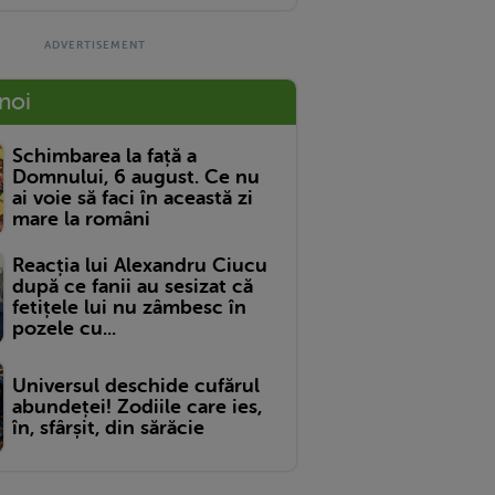
 noi
Schimbarea la față a
Domnului, 6 august. Ce nu
ai voie să faci în această zi
mare la români
Reacția lui Alexandru Ciucu
după ce fanii au sesizat că
fetițele lui nu zâmbesc în
pozele cu...
Universul deschide cufărul
abundeței! Zodiile care ies,
în, sfârșit, din sărăcie