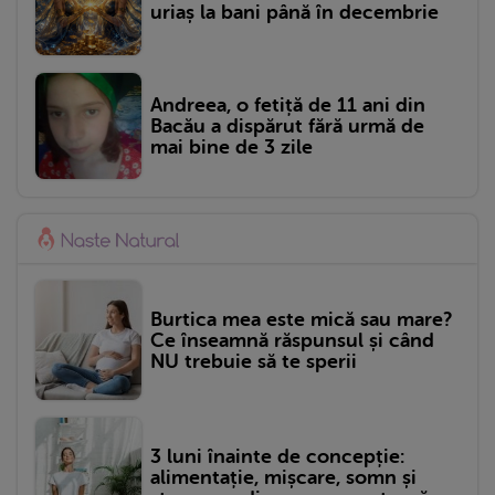
uriaș la bani până în decembrie
Andreea, o fetiță de 11 ani din
Bacău a dispărut fără urmă de
mai bine de 3 zile
Burtica mea este mică sau mare?
Ce înseamnă răspunsul și când
NU trebuie să te sperii
3 luni înainte de concepție:
alimentație, mișcare, somn și