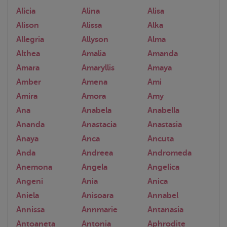
Alicia
Alina
Alisa
Alison
Alissa
Alka
Allegria
Allyson
Alma
Althea
Amalia
Amanda
Amara
Amaryllis
Amaya
Amber
Amena
Ami
Amira
Amora
Amy
Ana
Anabela
Anabella
Ananda
Anastacia
Anastasia
Anaya
Anca
Ancuta
Anda
Andreea
Andromeda
Anemona
Angela
Angelica
Angeni
Ania
Anica
Aniela
Anisoara
Annabel
Annissa
Annmarie
Antanasia
Antoaneta
Antonia
Aphrodite