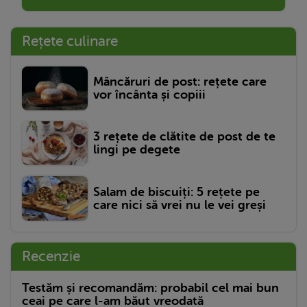
Rețete culinare
Mâncăruri de post: rețete care
vor încânta și copiii
3 rețete de clătite de post de te
lingi pe degete
Salam de biscuiți: 5 rețete pe
care nici să vrei nu le vei greși
Recenzie
Testăm și recomandăm: probabil cel mai bun
ceai pe care l-am băut vreodată