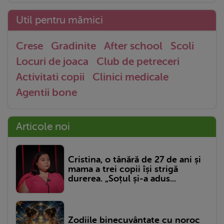
Util pentru mămici
Crese
Gradinite
After school
Scoli
Locuri de joaca
Club de petreceri
Activitati copii
Clinici medicale
Agentii bone
Articole noi
Cristina, o tânără de 27 de ani și
mama a trei copii își strigă
durerea. „Soțul și-a adus...
Zodiile binecuvântate cu noroc