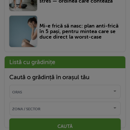
stres — ordinea care contează
Mi-e frică să nasc: plan anti-frică
în 5 pași, pentru mintea care se
duce direct la worst-case
Listă cu grădinițe
Caută o grădință în orașul tău
CAUTĂ