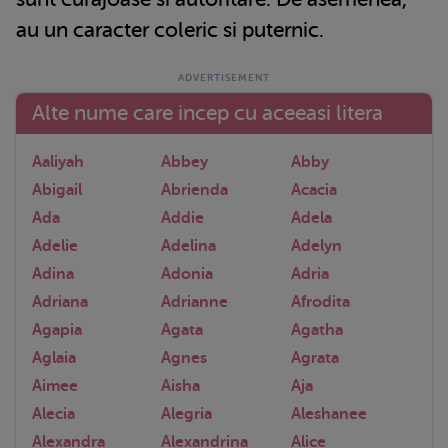
au un caracter coleric si puternic.
Alte nume care incep cu aceeasi litera
Aaliyah
Abbey
Abby
Abigail
Abrienda
Acacia
Ada
Addie
Adela
Adelie
Adelina
Adelyn
Adina
Adonia
Adria
Adriana
Adrianne
Afrodita
Agapia
Agata
Agatha
Aglaia
Agnes
Agrata
Aimee
Aisha
Aja
Alecia
Alegria
Aleshanee
Alexandra
Alexandrina
Alice