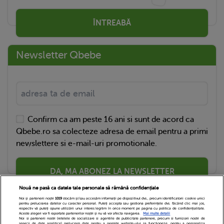
ÎNTREABĂ
Newsletter Qbebe
Confirm ca am peste 16 ani si sunt de acord ca
Qbebe.ro sa colecteze adresa de email pentru a primi
newslettere si e-mail-uri promotionale.
DA, MA ABONEZ LA NEWSLETTER
Nouă ne pasă ca datele tale personale să rămână confidențiale
Noi și partenerii noștri
1019
stocăm și/sau accesăm informații pe dispozitivul dvs., precum identificatorii cookie unici
pentru prelucrarea datelor cu caracter personal. Puteți accepta sau gestiona preferințele dvs. făcând clic mai jos,
respectiv vă puteți opune utilizării unui interes legitim în orice moment pe pagina cu politica de confidențialitate.
Aceste alegeri vor fi raportate partenerilor noștri și nu vă vor afecta navigarea.
Mai multe detalii
Noi si partenerii nostri (retelele de socializare si agentiile de publicitate partenere, precum si furnizorii nostri de
servicii de date analitice) prelucram date pentru a permite website-ului sa functioneze, pentru a personaliza