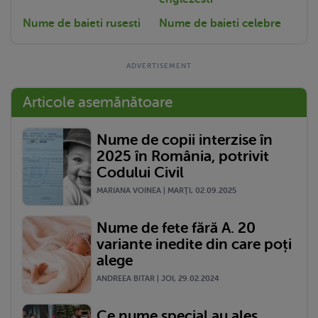
Nume de baieti rusesti
Nume de baieti celebre
Articole asemănătoare
Nume de copii interzise în
2025 în România, potrivit
Codului Civil
MARIANA VOINEA | MARŢI, 02.09.2025
Nume de fete fără A. 20
variante inedite din care poți
alege
ANDREEA BITAR | JOI, 29.02.2024
Ce nume special au ales