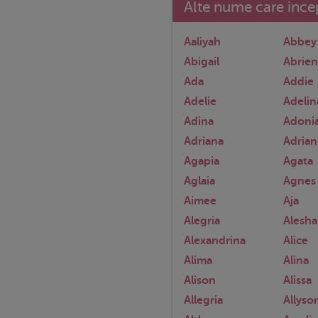
Alte nume care incep
Aaliyah
Abbey
Abigail
Abrie
Ada
Addie
Adelie
Adelin
Adina
Adoni
Adriana
Adria
Agapia
Agata
Aglaia
Agnes
Aimee
Aja
Alegria
Alesh
Alexandrina
Alice
Alima
Alina
Alison
Alissa
Allegria
Allyso