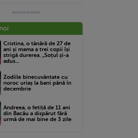
 noi
Cristina, o tânără de 27 de
ani și mama a trei copii își
strigă durerea. „Soțul și-a
adus...
Zodiile binecuvântate cu
noroc uriaș la bani până în
decembrie
Andreea, o fetiță de 11 ani
din Bacău a dispărut fără
urmă de mai bine de 3 zile