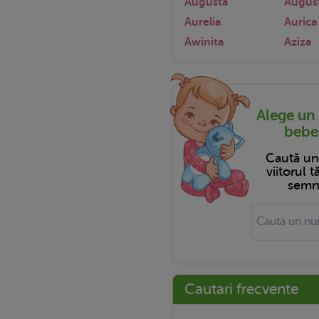
Augusta
Augus
Aurelia
Aurica
Awinita
Aziza
Alege un
bebel
Caută u
viitorul 
semni
Cautari frecvente