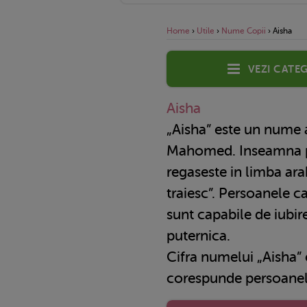
Home
›
Utile
›
Nume Copii
›
Aisha
Vezi categ
Aisha
„Aisha” este un nume arabesc, purtat de fiica lui
Mahomed. Inseamna pr
regaseste in limba ara
traiesc”. Persoanele 
sunt capabile de iubir
puternica.
Cifra numelui „Aisha” 
corespunde persoanelo