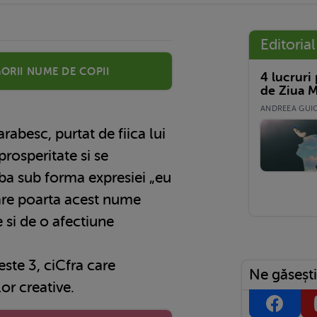
Editorial
orii nume de copii
4 lucruri
de Ziua M
ANDREEA GUICĂ
osperitate si se
ba sub forma expresiei „eu
care poarta acest nume
e si de o afectiune
este 3, ciCfra care
Ne găsești
r creative.