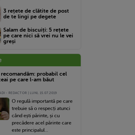
3 rețete de clătite de post
de te lingi pe degete
Salam de biscuiți: 5 rețete
pe care nici să vrei nu le vei
greși
e
 recomandăm: probabil cel
eai pe care l-am băut
DI - REDACTOR | LUNI, 15.07.2019
O regulă importantă pe care
trebuie să o respecți atunci
când ești părinte, și cu
precădere acel părinte care
este principalul...