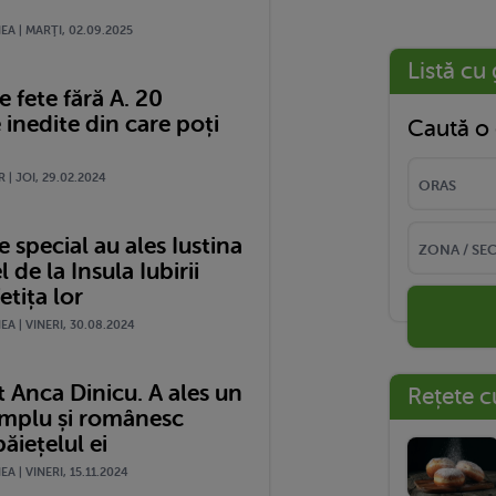
A | MARŢI, 02.09.2025
Listă cu 
 fete fără A. 20
 inedite din care poți
Caută o 
 | JOI, 29.02.2024
special au ales Iustina
l de la Insula Iubirii
etița lor
A | VINERI, 30.08.2024
 Anca Dinicu. A ales un
Rețete c
mplu și românesc
ăiețelul ei
A | VINERI, 15.11.2024