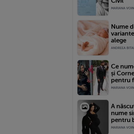
Civil
MARIANA VOINE
Nume de
variante
alege
ANDREEA BITAR
Ce nume 
și Corne
pentru f
MARIANA VOINE
A născut
nume si
pentru b
MARIANA VOINE