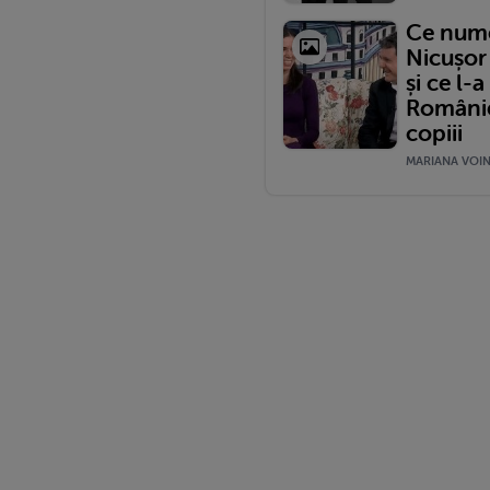
Ce nume 
Nicușor
și ce l-
României
copiii
MARIANA VOINE