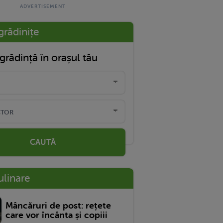
grădinițe
grădință în orașul tău
CAUTĂ
ulinare
Mâncăruri de post: rețete
care vor încânta și copiii