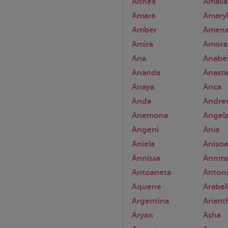
Althea
Amalia
Amara
Amaryl
Amber
Amen
Amira
Amora
Ana
Anabe
Ananda
Anasta
Anaya
Anca
Anda
Andre
Anemona
Angel
Angeni
Ania
Aniela
Anisoa
Annissa
Annma
Antoaneta
Anton
Aquene
Arabel
Argentina
Ariant
Aryan
Asha