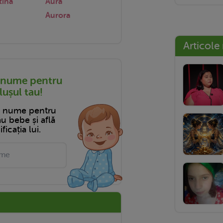
tina
Aura
Aurora
Articole
 nume pentru
ușul tau!
n nume pentru
tău bebe și află
ficația lui.