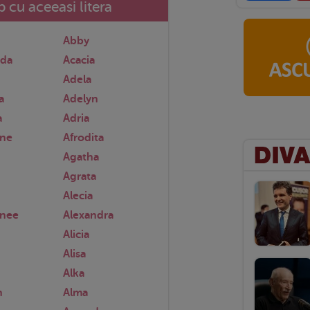
 cu aceeasi litera
Abby
nda
Acacia
Adela
a
Adelyn
a
Adria
nne
Afrodita
Agatha
Agrata
Alecia
anee
Alexandra
Alicia
Alisa
Alka
n
Alma