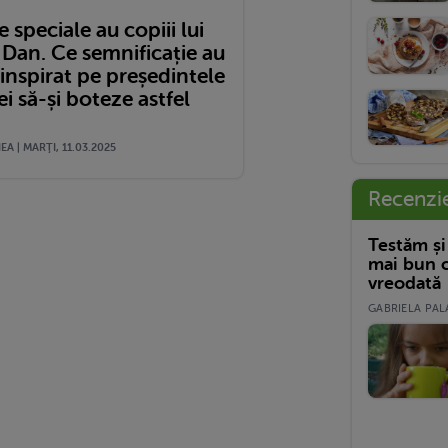
speciale au copiii lui
 Dan. Ce semnificație au
a inspirat pe președintele
 să-și boteze astfel
A | MARŢI, 11.03.2025
Recenzi
Testăm și
mai bun c
vreodată
GABRIELA PALA