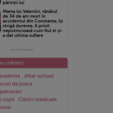
părinții lui
Mama lui Valentin, tânărul
de 34 de ani mort în
accidentul din Constanța, își
strigă durerea. A privit
neputincioasă cum fiul ei și-
a dat ultima suflare
tru mămici
radinite
After school
ocuri de joaca
petreceri
i copii
Clinici medicale
 bone