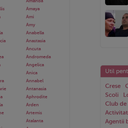
Amanda
lis
Amaya
a
Ami
Amy
la
Anabella
cia
Anastasia
Ancuta
ea
Andromeda
a
Angelica
Util pen
Anica
ra
Annabel
Crese
G
rie
Antanasia
Scoli
L
ia
Aphrodite
Club de 
la
Arden
Activitat
he
Artemis
Agentii
Atalanta