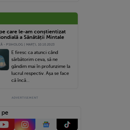
 pe care le-am conștientizat
ondială a Sănătății Mintale
 - PSIHOLOG | MARŢI, 10.10.2023
E firesc ca atunci când
sărbătorim ceva, să ne
gândim mai în profunzime la
lucrul respectiv. Așa se face
că încă...
 pe