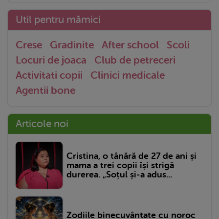
Util pentru mămici
Crese
Gradinite
After school
Scoli
Locuri de joaca
Club de petreceri
Activitati copii
Clinici medicale
Agentii bone
Articole noi
Cristina, o tânără de 27 de ani și
mama a trei copii își strigă
durerea. „Soțul și-a adus...
Zodiile binecuvântate cu noroc