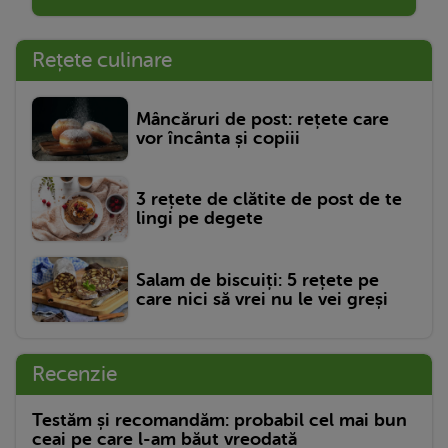
Rețete culinare
Mâncăruri de post: rețete care
vor încânta și copiii
3 rețete de clătite de post de te
lingi pe degete
Salam de biscuiți: 5 rețete pe
care nici să vrei nu le vei greși
Recenzie
Testăm și recomandăm: probabil cel mai bun
ceai pe care l-am băut vreodată