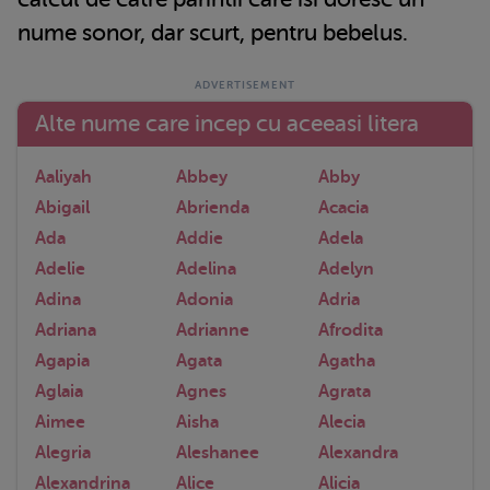
nume sonor, dar scurt, pentru bebelus.
Alte nume care incep cu aceeasi litera
Aaliyah
Abbey
Abby
Abigail
Abrienda
Acacia
Ada
Addie
Adela
Adelie
Adelina
Adelyn
Adina
Adonia
Adria
Adriana
Adrianne
Afrodita
Agapia
Agata
Agatha
Aglaia
Agnes
Agrata
Aimee
Aisha
Alecia
Alegria
Aleshanee
Alexandra
Alexandrina
Alice
Alicia