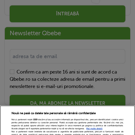
ÎNTREABĂ
Newsletter Qbebe
Confirm ca am peste 16 ani si sunt de acord ca
Qbebe.ro sa colecteze adresa de email pentru a primi
newslettere si e-mail-uri promotionale.
DA, MA ABONEZ LA NEWSLETTER
Nouă ne pasă ca datele tale personale să rămână confidențiale
Noi și partenerii noștri
1019
stocăm și/sau accesăm informații pe dispozitivul dvs., precum identificatorii cookie unici
pentru prelucrarea datelor cu caracter personal. Puteți accepta sau gestiona preferințele dvs. făcând clic mai jos,
respectiv vă puteți opune utilizării unui interes legitim în orice moment pe pagina cu politica de confidențialitate.
Aceste alegeri vor fi raportate partenerilor noștri și nu vă vor afecta navigarea.
Mai multe detalii
Noi si partenerii nostri (retelele de socializare si agentiile de publicitate partenere, precum si furnizorii nostri de
servicii de date analitice) prelucram date pentru a permite website-ului sa functioneze, pentru a personaliza