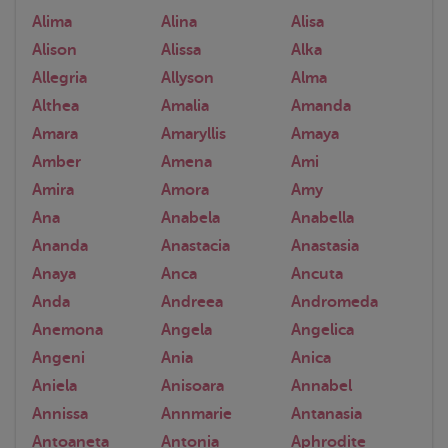
Alima
Alina
Alisa
Alison
Alissa
Alka
Allegria
Allyson
Alma
Althea
Amalia
Amanda
Amara
Amaryllis
Amaya
Amber
Amena
Ami
Amira
Amora
Amy
Ana
Anabela
Anabella
Ananda
Anastacia
Anastasia
Anaya
Anca
Ancuta
Anda
Andreea
Andromeda
Anemona
Angela
Angelica
Angeni
Ania
Anica
Aniela
Anisoara
Annabel
Annissa
Annmarie
Antanasia
Antoaneta
Antonia
Aphrodite