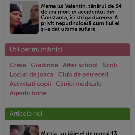
Mama lui Valentin, tânărul de 34
de ani mort în accidentul din
Constanța, își strigă durerea. A
privit neputincioasă cum fiul ei
și-a dat ultima suflare
Util pentru mămici
Crese
Gradinite
After school
Scoli
Locuri de joaca
Club de petreceri
Activitati copii
Clinici medicale
Agentii bone
Articole noi
Mattia, un băiețel de numai 13