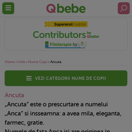
Home
›
Utile
›
Nume Copii
›
Ancuta
Vezi categorii nume de copii
Ancuta
„Ancuta” este o prescurtare a numelui
„Anca” si insseamna: a avea mila, eleganta,
farmec, gratie.
Numele de fata Anca isi are originea in