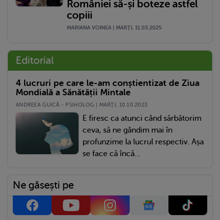
României să-și boteze astfel
copiii
MARIANA VOINEA | MARŢI, 11.03.2025
Editorial
4 lucruri pe care le-am conștientizat de Ziua
Mondială a Sănătății Mintale
ANDREEA GUICĂ - PSIHOLOG | MARŢI, 10.10.2023
E firesc ca atunci când sărbătorim
ceva, să ne gândim mai în
profunzime la lucrul respectiv. Așa
se face că încă...
Ne găsești pe