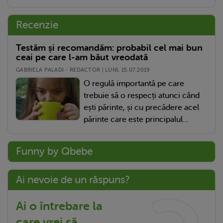
Recenzie
Testăm și recomandăm: probabil cel mai bun
ceai pe care l-am băut vreodată
GABRIELA PALADI - REDACTOR | LUNI, 15.07.2019
O regulă importantă pe care
trebuie să o respecți atunci când
ești părinte, și cu precădere acel
părinte care este principalul...
Funny by Qbebe
Ai nevoie de un răspuns?
Ai o întrebare la
care vrei să