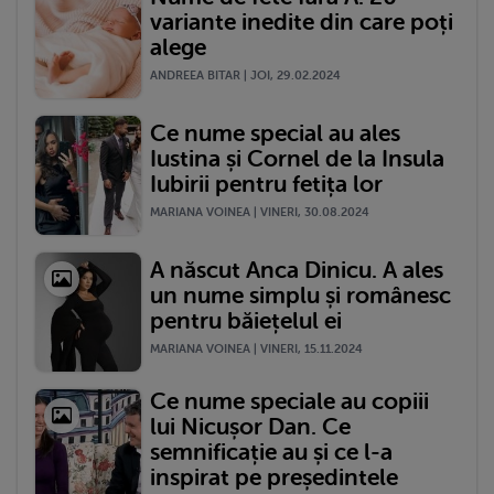
variante inedite din care poți
alege
ANDREEA BITAR | JOI, 29.02.2024
Ce nume special au ales
Iustina și Cornel de la Insula
Iubirii pentru fetița lor
MARIANA VOINEA | VINERI, 30.08.2024
A născut Anca Dinicu. A ales
un nume simplu și românesc
pentru băiețelul ei
MARIANA VOINEA | VINERI, 15.11.2024
Ce nume speciale au copiii
lui Nicușor Dan. Ce
semnificație au și ce l-a
inspirat pe președintele