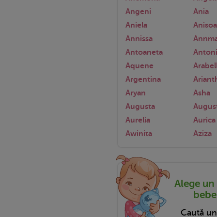
Angeni
Ania
Aniela
Anisoa
Annissa
Annma
Antoaneta
Anton
Aquene
Arabel
Argentina
Ariant
Aryan
Asha
Augusta
Augus
Aurelia
Aurica
Awinita
Aziza
Alege un
bebel
Caută u