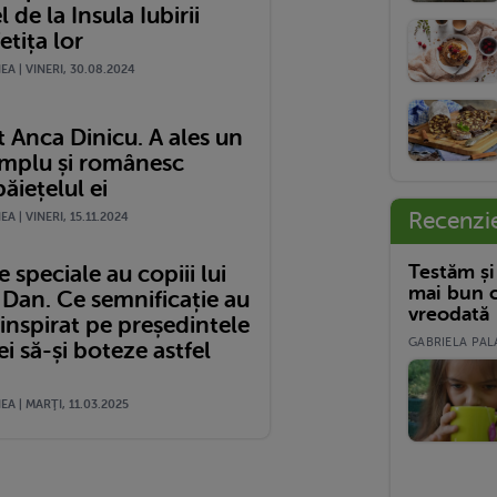
l de la Insula Iubirii
etița lor
A | VINERI, 30.08.2024
 Anca Dinicu. A ales un
mplu și românesc
ăiețelul ei
Recenzi
A | VINERI, 15.11.2024
Testăm și
speciale au copiii lui
mai bun c
 Dan. Ce semnificație au
vreodată
a inspirat pe președintele
GABRIELA PALA
 să-și boteze astfel
A | MARŢI, 11.03.2025