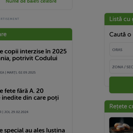
Nume de baieti celebre
Listă cu 
are
Caută o 
 copii interzise în 2025
nia, potrivit Codului
A | MARŢI, 02.09.2025
 fete fără A. 20
 inedite din care poți
Rețete c
 | JOI, 29.02.2024
special au ales Iustina