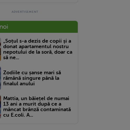
 noi
„Soțul s-a dezis de copii și a
donat apartamentul nostru
nepotului de la soră, doar ca
să ne...
Zodiile cu șanse mari să
rămână singure până la
finalul anului
Mattia, un băiețel de numai
13 ani a murit după ce a
mâncat brânză contaminată
cu E.coli. A...