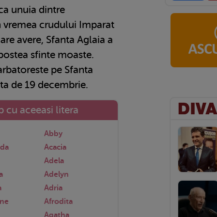
ica unuia dintre
n vremea crudului Imparat
are avere, Sfanta Aglaia a
apostea sfinte moaste.
arbatoreste pe Sfanta
ta de 19 decembrie.
 cu aceeasi litera
Abby
nda
Acacia
Adela
a
Adelyn
a
Adria
nne
Afrodita
Agatha