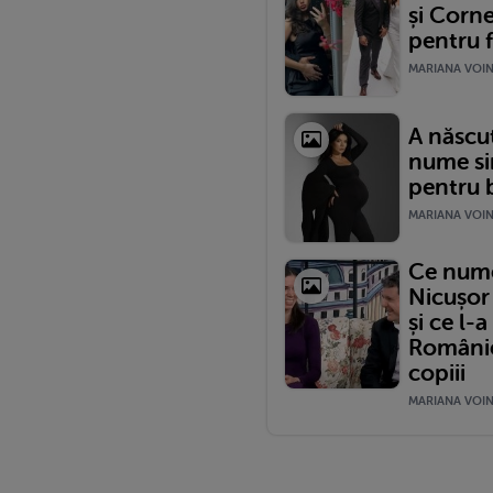
și Corne
pentru f
MARIANA VOINE
A născut
nume si
pentru b
MARIANA VOINE
Ce nume 
Nicușor
și ce l-
României
copiii
MARIANA VOINE