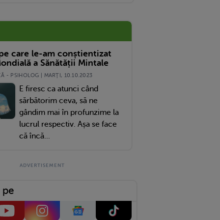
 pe care le-am conștientizat
ondială a Sănătății Mintale
 - PSIHOLOG | MARŢI, 10.10.2023
E firesc ca atunci când
sărbătorim ceva, să ne
gândim mai în profunzime la
lucrul respectiv. Așa se face
că încă...
 pe