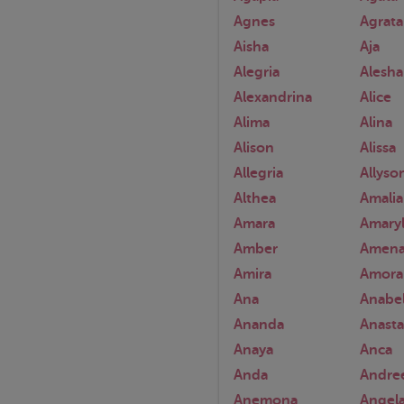
Agnes
Agrata
Aisha
Aja
Alegria
Alesh
Alexandrina
Alice
Alima
Alina
Alison
Alissa
Allegria
Allyso
Althea
Amalia
Amara
Amaryl
Amber
Amen
Amira
Amora
Ana
Anabe
Ananda
Anasta
Anaya
Anca
Anda
Andre
Anemona
Angel