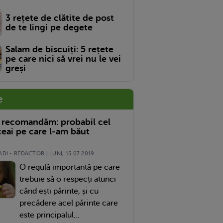
3 rețete de clătite de post
de te lingi pe degete
Salam de biscuiți: 5 rețete
pe care nici să vrei nu le vei
greși
e
 recomandăm: probabil cel
eai pe care l-am băut
DI - REDACTOR | LUNI, 15.07.2019
O regulă importantă pe care
trebuie să o respecți atunci
când ești părinte, și cu
precădere acel părinte care
este principalul...