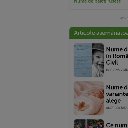
Nume de baieti rusesti
Articole asemănăto
Nume de
în Româ
Civil
MARIANA VOINE
Nume de
variante
alege
ANDREEA BITAR
Ce nume 