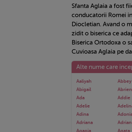
Sfanta Aglaia a fost fi
conducatorii Romei i
Diocletian. Avand o m
zidit o biserica ce ad
Biserica Ortodoxa o s
Cuvioasa Aglaia pe da
Alte nume care incep
Aaliyah
Abbey
Abigail
Abrie
Ada
Addie
Adelie
Adelin
Adina
Adoni
Adriana
Adria
Agapia
Agata