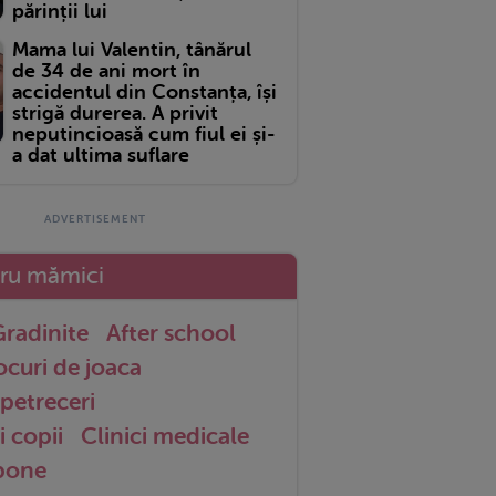
părinții lui
Mama lui Valentin, tânărul
de 34 de ani mort în
accidentul din Constanța, își
strigă durerea. A privit
neputincioasă cum fiul ei și-
a dat ultima suflare
tru mămici
radinite
After school
ocuri de joaca
petreceri
i copii
Clinici medicale
 bone