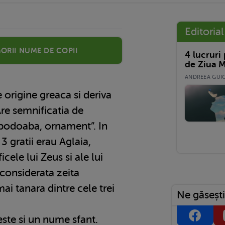
Editorial
orii nume de copii
4 lucruri
de Ziua M
ANDREEA GUICĂ
Are semnificatia de
 podoaba, ornament”. In
3 gratii erau Aglaia,
cele lui Zeus si ale lui
considerata zeita
mai tanara dintre cele trei
Ne găsești
ste si un nume sfant.