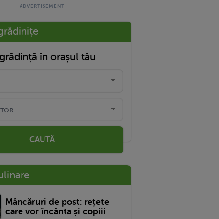
grădinițe
grădință în orașul tău
CAUTĂ
ulinare
Mâncăruri de post: rețete
care vor încânta și copiii