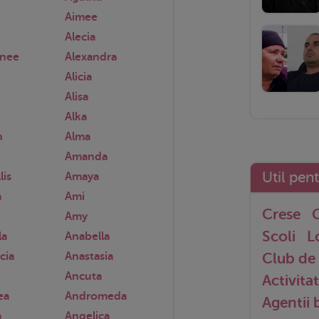
Aimee
Alecia
anee
Alexandra
Alicia
Alisa
Alka
n
Alma
Amanda
Util pen
lis
Amaya
a
Ami
Crese
G
Amy
Scoli
L
la
Anabella
cia
Anastasia
Club de 
Ancuta
Activitat
ea
Andromeda
Agentii
a
Angelica