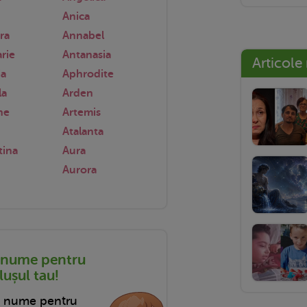
Anica
ra
Annabel
rie
Antanasia
Articole
ia
Aphrodite
la
Arden
he
Artemis
Atalanta
tina
Aura
Aurora
 nume pentru
ușul tau!
n nume pentru