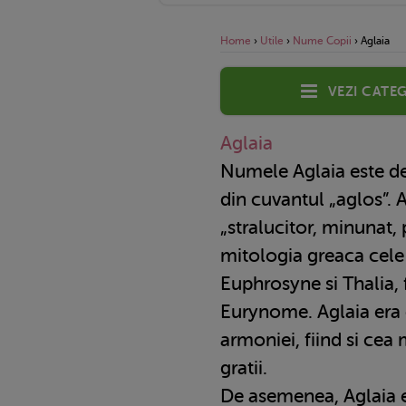
Home
›
Utile
›
Nume Copii
›
Aglaia
Vezi categ
Aglaia
Numele Aglaia este de origine greaca si deriva
din cuvantul „aglos”. 
„stralucitor, minunat,
mitologia greaca cele 
Euphrosyne si Thalia, fi
Eurynome. Aglaia era 
armoniei, fiind si cea 
gratii.
De asemenea, Aglaia e