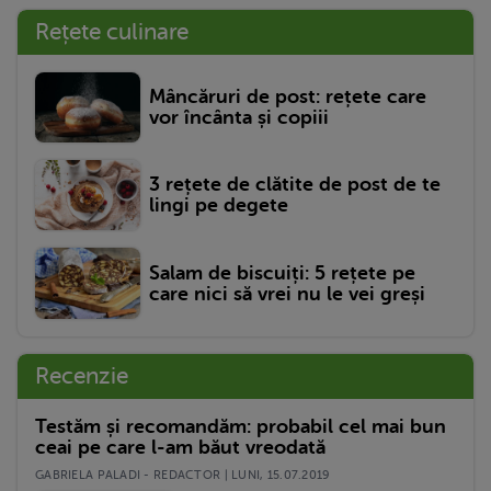
Rețete culinare
Mâncăruri de post: rețete care
vor încânta și copiii
3 rețete de clătite de post de te
lingi pe degete
Salam de biscuiți: 5 rețete pe
care nici să vrei nu le vei greși
Recenzie
Testăm și recomandăm: probabil cel mai bun
ceai pe care l-am băut vreodată
GABRIELA PALADI - REDACTOR | LUNI, 15.07.2019