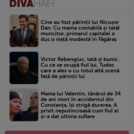
Cine au fost părinții lui Nicușor
Dan. Cu mama contabilă și tatăl
muncitor, primarul capitalei a
dus o viață modestă în Făgăraș
Victor Rebengiuc, tată și bunic.
Cu ce se ocupă fiul lui, Tudor,
care a ales o cu totul altă scenă
față de părinții lui
Mama lui Valentin, tânărul de 34
de ani mort în accidentul din
Constanța, își strigă durerea. A
privit neputincioasă cum fiul ei
și-a dat ultima suflare