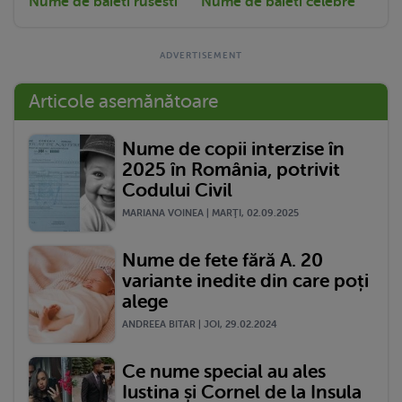
Nume de baieti rusesti
Nume de baieti celebre
Articole asemănătoare
Nume de copii interzise în
2025 în România, potrivit
Codului Civil
MARIANA VOINEA | MARŢI, 02.09.2025
Nume de fete fără A. 20
variante inedite din care poți
alege
ANDREEA BITAR | JOI, 29.02.2024
Ce nume special au ales
Iustina și Cornel de la Insula