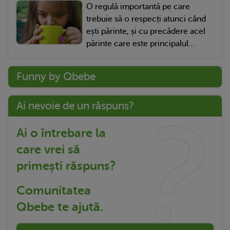
O regulă importantă pe care
trebuie să o respecți atunci când
ești părinte, și cu precădere acel
părinte care este principalul...
Funny by Qbebe
Ai nevoie de un răspuns?
Ai o întrebare la
care vrei să
primești răspuns?
Comunitatea
Qbebe te ajută.