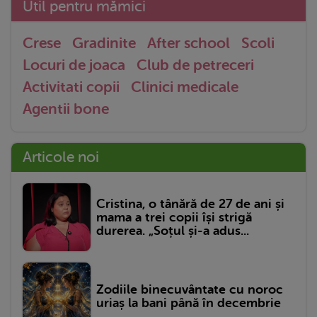
Util pentru mămici
Crese
Gradinite
After school
Scoli
Locuri de joaca
Club de petreceri
Activitati copii
Clinici medicale
Agentii bone
Articole noi
Cristina, o tânără de 27 de ani și
mama a trei copii își strigă
durerea. „Soțul și-a adus...
Zodiile binecuvântate cu noroc
uriaș la bani până în decembrie