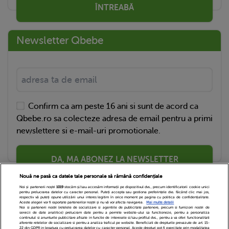
ÎNTREABĂ
Newsletter Qbebe
Confirm ca am peste 16 ani si sunt de acord ca
Qbebe.ro sa colecteze adresa de email pentru a primi
newslettere si e-mail-uri promotionale.
DA, MA ABONEZ LA NEWSLETTER
Nouă ne pasă ca datele tale personale să rămână confidențiale
Noi și partenerii noștri
1019
stocăm și/sau accesăm informații pe dispozitivul dvs., precum identificatorii cookie unici
pentru prelucrarea datelor cu caracter personal. Puteți accepta sau gestiona preferințele dvs. făcând clic mai jos,
respectiv vă puteți opune utilizării unui interes legitim în orice moment pe pagina cu politica de confidențialitate.
Aceste alegeri vor fi raportate partenerilor noștri și nu vă vor afecta navigarea.
Mai multe detalii
Noi si partenerii nostri (retelele de socializare si agentiile de publicitate partenere, precum si furnizorii nostri de
servicii de date analitice) prelucram date pentru a permite website-ului sa functioneze, pentru a personaliza
continutul si anunturile publicitare afisate in functie de interesele si/sau profilul dvs., pentru a va oferi functionalitati
aferente retelelor de socializare si pentru a analiza traficul pe website. Beneficiati de drepturile prevazute de art. 15-
22 din GDPR in legatura cu prelucrarea datelor cu caracter personal. Aceste drepturi pot fi exercitate prin modalitatea