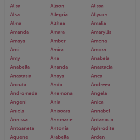
Alisa
Alison
Alissa
Alka
Allegria
Allyson
Alma
Althea
Amalia
Amanda
Amara
Amaryllis
Amaya
Amber
Amena
Ami
Amira
Amora
Amy
Ana
Anabela
Anabella
Ananda
Anastacia
Anastasia
Anaya
Anca
Ancuta
Anda
Andreea
Andromeda
Anemona
Angela
Angeni
Ania
Anica
Aniela
Anisoara
Annabel
Annissa
Annmarie
Antanasia
Antoaneta
Antonia
Aphrodite
Aquene
Arabella
Arden