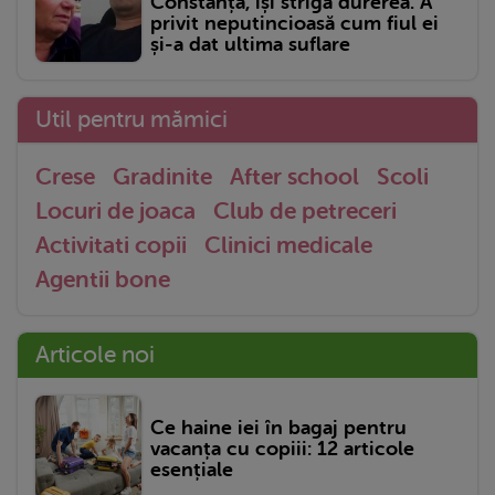
Constanța, își strigă durerea. A
privit neputincioasă cum fiul ei
și-a dat ultima suflare
Util pentru mămici
Crese
Gradinite
After school
Scoli
Locuri de joaca
Club de petreceri
Activitati copii
Clinici medicale
Agentii bone
Articole noi
Ce haine iei în bagaj pentru
vacanța cu copiii: 12 articole
esențiale