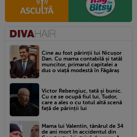
Cine au fost părinții lui Nicușor
Dan. Cu mama contabilă și tatăl
muncitor, primarul capitalei a
dus o viață modestă în Făgăraș
Victor Rebengiuc, tată și bunic.
Cu ce se ocupă fiul lui, Tudor,
care a ales o cu totul altă scenă
față de părinții lui
Mama lui Valentin, tânărul de 34
de ani mort în accidentul din