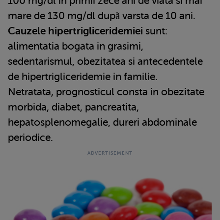
100 mg/dl in primii zece ani de viata si mai
mare de 130 mg/dl dupã varsta de 10 ani.
Cauzele hipertrigliceridemiei
sunt:
alimentatia bogata in grasimi,
sedentarismul, obezitatea si antecedentele
de hipertrigliceridemie in familie.
Netratata, prognosticul consta in obezitate
morbida, diabet, pancreatita,
hepatosplenomegalie, dureri abdominale
periodice.