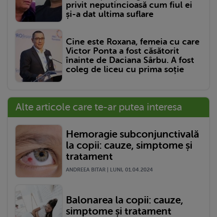
privit neputincioasă cum fiul ei
și-a dat ultima suflare
Cine este Roxana, femeia cu care
Victor Ponta a fost căsătorit
înainte de Daciana Sârbu. A fost
coleg de liceu cu prima soție
Alte articole care te-ar putea interesa
Hemoragie subconjunctivală
la copii: cauze, simptome și
tratament
ANDREEA BITAR | LUNI, 01.04.2024
Balonarea la copii: cauze,
simptome și tratament