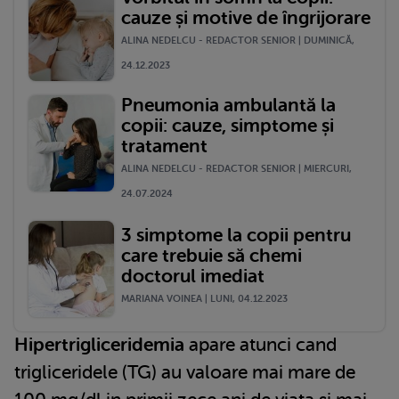
cauze și motive de îngrijorare
ALINA NEDELCU - REDACTOR SENIOR | DUMINICĂ,
24.12.2023
Pneumonia ambulantă la
copii: cauze, simptome și
tratament
ALINA NEDELCU - REDACTOR SENIOR | MIERCURI,
24.07.2024
3 simptome la copii pentru
care trebuie să chemi
doctorul imediat
MARIANA VOINEA | LUNI, 04.12.2023
Hipertrigliceridemia
apare atunci cand
trigliceridele (TG) au valoare mai mare de