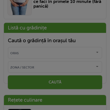
ce faci în primele 10 minute (fără
panică)
Listă cu grădinițe
Caută o grădință în orașul tău
CAUTĂ
Rețete culinare