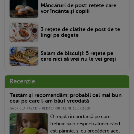
Mâncăruri de post: rețete care
vor încânta și copiii
3 rețete de clătite de post de te
lingi pe degete
Salam de biscuiți: 5 rețete pe
care nici să vrei nu le vei greși
Recenzie
Testăm și recomandăm: probabil cel mai bun
ceai pe care l-am băut vreodată
GABRIELA PALADI - REDACTOR | LUNI, 15.07.2019
O regulă importantă pe care
trebuie să o respecți atunci când
ești părinte, și cu precădere acel