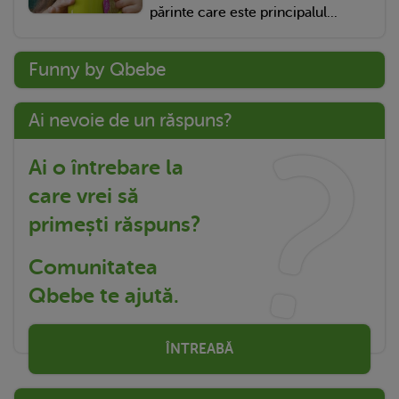
părinte care este principalul...
Funny by Qbebe
Ai nevoie de un răspuns?
Ai o întrebare la
care vrei să
primești răspuns?
Comunitatea
Qbebe te ajută.
ÎNTREABĂ