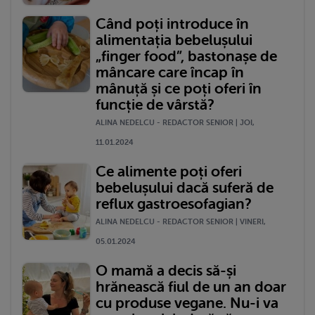
Când poți introduce în
alimentația bebelușului
„finger food”, bastonașe de
mâncare care încap în
mânuță și ce poți oferi în
funcție de vârstă?
ALINA NEDELCU - REDACTOR SENIOR | JOI,
11.01.2024
Ce alimente poți oferi
bebelușului dacă suferă de
reflux gastroesofagian?
ALINA NEDELCU - REDACTOR SENIOR | VINERI,
05.01.2024
O mamă a decis să-și
hrănească fiul de un an doar
cu produse vegane. Nu-i va