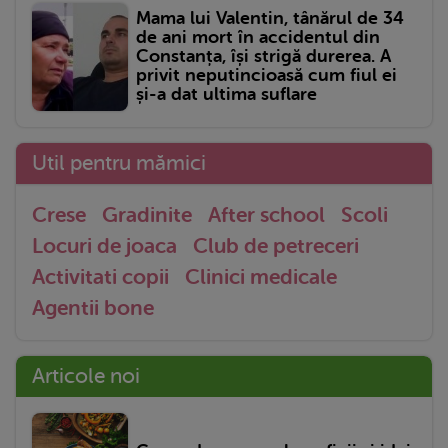
Mama lui Valentin, tânărul de 34
de ani mort în accidentul din
Constanța, își strigă durerea. A
privit neputincioasă cum fiul ei
și-a dat ultima suflare
Util pentru mămici
Crese
Gradinite
After school
Scoli
Locuri de joaca
Club de petreceri
Activitati copii
Clinici medicale
Agentii bone
Articole noi