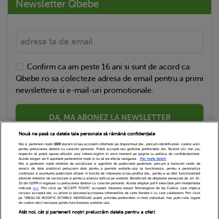
Newsletter Qbebe
Confirm ca am peste 16 ani si sunt de acord ca
Qbebe.ro sa colecteze adresa de email pentru a primi
newslettere si e-mail-uri promotionale.
DA, MA ABONEZ LA NEWSLETTER
Nouă ne pasă ca datele tale personale să rămână confidențiale
Noi și partenerii noștri
1019
stocăm și/sau accesăm informații pe dispozitivul dvs., precum identificatorii cookie unici
pentru prelucrarea datelor cu caracter personal. Puteți accepta sau gestiona preferințele dvs. făcând clic mai jos,
respectiv vă puteți opune utilizării unui interes legitim în orice moment pe pagina cu politica de confidențialitate.
Aceste alegeri vor fi raportate partenerilor noștri și nu vă vor afecta navigarea.
Mai multe detalii
Noi si partenerii nostri (retelele de socializare si agentiile de publicitate partenere, precum si furnizorii nostri de
servicii de date analitice) prelucram date pentru a permite website-ului sa functioneze, pentru a personaliza
continutul si anunturile publicitare afisate in functie de interesele si/sau profilul dvs., pentru a va oferi functionalitati
aferente retelelor de socializare si pentru a analiza traficul pe website. Beneficiati de drepturile prevazute de art. 15-
22 din GDPR in legatura cu prelucrarea datelor cu caracter personal. Aceste drepturi pot fi exercitate prin modalitatea
indicata
aici
. Prin click pe “ACCEPT TOATE”, acceptati folosirea tuturor Tehnologiilor de tip Cookie, care implica
inclusiv acceptul dvs. cu privire la stocarea/accesarea informatiilor de catre Vendor-ii cu care colaboram. Prin click
Echipa Editoriala
Newsletter
Contact
pe “VREAU SA MODIFIC SETARILE INDIVIDUAL” puteti schimba preferintele in mod individual, mai putin cele legate
de cookie strict necesare pentru functionarea website-ului.
Atât noi, cât și partenerii noștri prelucrăm datele pentru a oferi:
Cariere
Cookies
Politica de confidentialitate