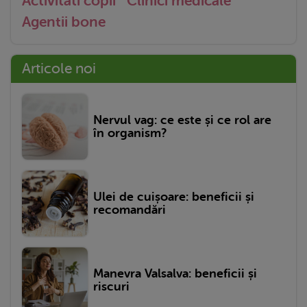
Activitati copii
Clinici medicale
Agentii bone
Articole noi
Nervul vag: ce este și ce rol are
în organism?
Ulei de cuișoare: beneficii și
recomandări
Manevra Valsalva: beneficii și
riscuri