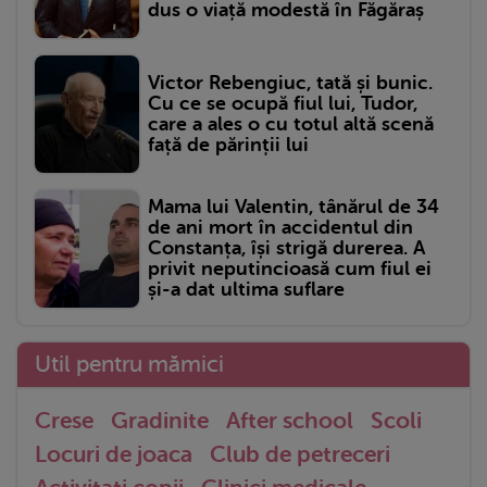
dus o viață modestă în Făgăraș
Victor Rebengiuc, tată și bunic.
Cu ce se ocupă fiul lui, Tudor,
care a ales o cu totul altă scenă
față de părinții lui
Mama lui Valentin, tânărul de 34
de ani mort în accidentul din
Constanța, își strigă durerea. A
privit neputincioasă cum fiul ei
și-a dat ultima suflare
Util pentru mămici
Crese
Gradinite
After school
Scoli
Locuri de joaca
Club de petreceri