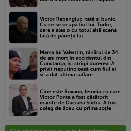
Victor Rebengiuc, tată și bunic.
Cu ce se ocupă fiul lui, Tudor,
care a ales o cu totul altă scenă
față de părinții lui
Mama lui Valentin, tânărul de 34
de ani mort în accidentul din
Constanța, își strigă durerea. A
privit neputincioasă cum fiul ei
și-a dat ultima suflare
Cine este Roxana, femeia cu care
Victor Ponta a fost căsătorit
înainte de Daciana Sârbu. A fost
coleg de liceu cu prima soție
Alte articole care te-ar putea interesa