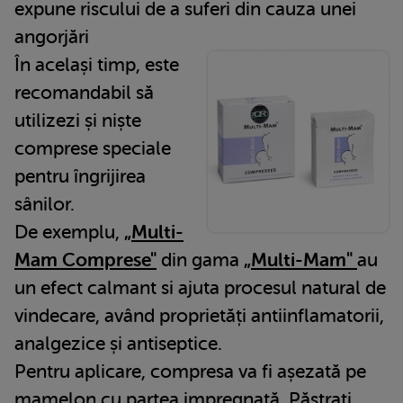
expune riscului de a suferi din cauza unei
angorjări
În același timp, este
recomandabil să
utilizezi și niște
comprese speciale
pentru îngrijirea
sânilor.
De exemplu,
„Multi-
Mam Comprese"
din gama
„Multi-Mam"
au
un efect calmant si ajuta procesul natural de
vindecare, având proprietăți antiinflamatorii,
analgezice și antiseptice.
Pentru aplicare, compresa va fi așezată pe
mamelon cu partea impregnată. Păstrați