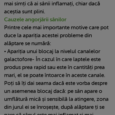
mai simți că ai sânii inflamați, chiar dacă
aceștia sunt plini.
Cauzele angorjării sânilor
Printre cele mai importante motive care pot
duce la apariția acestei probleme din
alăptare se numără:
• Apariția unui blocaj la nivelul canalelor
galactofore- În cazul în care laptele este
produs prea rapid sau este în cantități prea
mari, el se poate întoarce în aceste canale.
Poți să îți dai seama dacă este vorba despre
un asemenea blocaj dacă: pe sân apare o
umflătură mică și sensibilă la atingere, zona
din jurul ei se înroșește, după alăptare ți se
pare că sânul este mai inflamat și mai