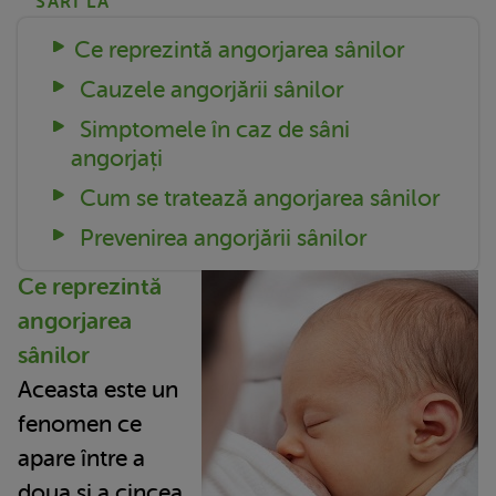
SARI LA
Ce reprezintă angorjarea sânilor
Cauzele angorjării sânilor
Simptomele în caz de sâni
angorjați
Cum se tratează angorjarea sânilor
Prevenirea angorjării sânilor
Ce reprezintă
angorjarea
sânilor
Aceasta este un
fenomen ce
apare între a
doua și a cincea