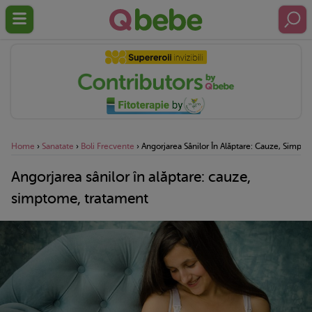
Home
›
Sanatate
›
Boli Frecvente
›
Angorjarea Sânilor În Alăptare: Cauze, Simpt
Angorjarea sânilor în alăptare: cauze,
simptome, tratament