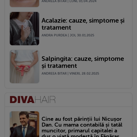
ANDREEA BITAR | LUNI, 01.04.2024
Acalazie: cauze, simptome și
tratament
ANDRA PURDEA | JOI, 30.01.2025
Salpingita: cauze, simptome
și tratament
ANDREEA BITAR | VINERI, 28.02.2025
Cine au fost părinții lui Nicușor
Dan. Cu mama contabilă și tatăl
muncitor, primarul capitalei a
dus o viață modestă în Făgăraș