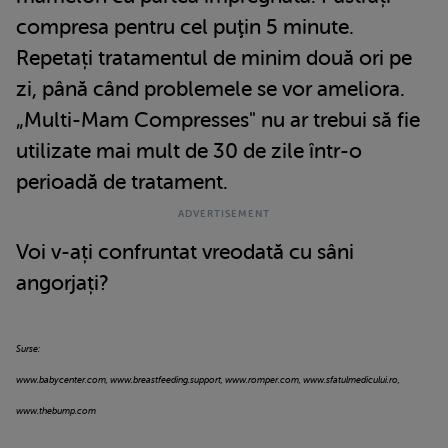
compresa pentru cel puţin 5 minute.
Repetați tratamentul de minim două ori pe
zi, până când problemele se vor ameliora.
„Multi-Mam Compresses" nu ar trebui să fie
utilizate mai mult de 30 de zile într-o
perioadă de tratament.
Voi v-ați confruntat vreodată cu sâni
angorjați?
Surse:
www.babycenter.com, www.breastfeeding.support, www.romper.com, www.sfatulmedicului.ro,
www.thebump.com