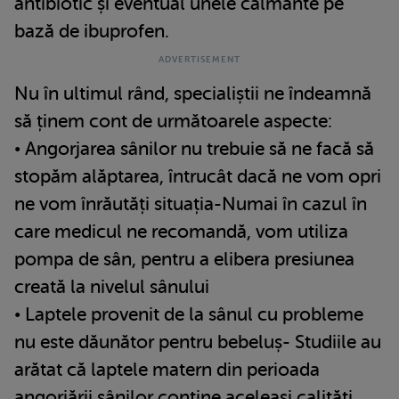
antibiotic și eventual unele calmante pe
bază de ibuprofen.
Nu în ultimul rând, specialiștii ne îndeamnă
să ținem cont de următoarele aspecte:
• Angorjarea sânilor nu trebuie să ne facă să
stopăm alăptarea, întrucât dacă ne vom opri
ne vom înrăutăți situația-Numai în cazul în
care medicul ne recomandă, vom utiliza
pompa de sân, pentru a elibera presiunea
creată la nivelul sânului
• Laptele provenit de la sânul cu probleme
nu este dăunător pentru bebeluș- Studiile au
arătat că laptele matern din perioada
angorjării sânilor conține aceleași calități