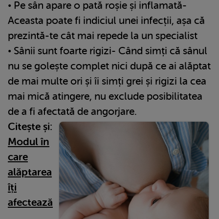
• Pe sân apare o pată roșie și inflamată-
Aceasta poate fi indiciul unei infecții, așa că
prezintă-te cât mai repede la un specialist
• Sânii sunt foarte rigizi- Când simți că sânul
nu se golește complet nici după ce ai alăptat
de mai multe ori și îi simți grei și rigizi la cea
mai mică atingere, nu exclude posibilitatea
de a fi afectată de angorjare.
Citește și:
Modul în
care
alăptarea
îți
afectează